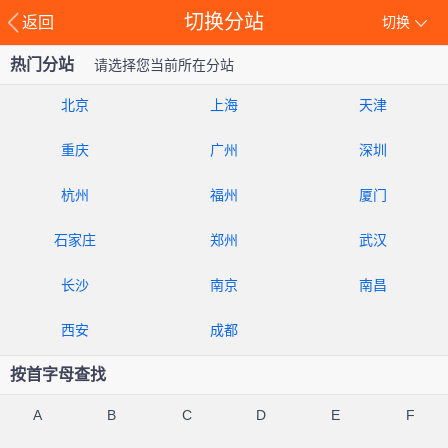
切换分站
返回
切换
热门分站
请选择您当前所在分站
北京
上海
天津
重庆
广州
深圳
杭州
福州
厦门
石家庄
郑州
武汉
长沙
南京
南昌
西安
成都
按首字母查找
A
B
C
D
E
F