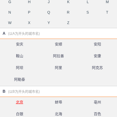
G
H
J
K
L
M
N
P
Q
R
S
T
W
X
Y
Z
A
(以A为开头的城市名)
安庆
安顺
安阳
鞍山
阿拉善
安康
阿坝
阿里
阿克苏
阿勒泰
B
(以B为开头的城市名)
北京
蚌埠
亳州
白银
北海
百色