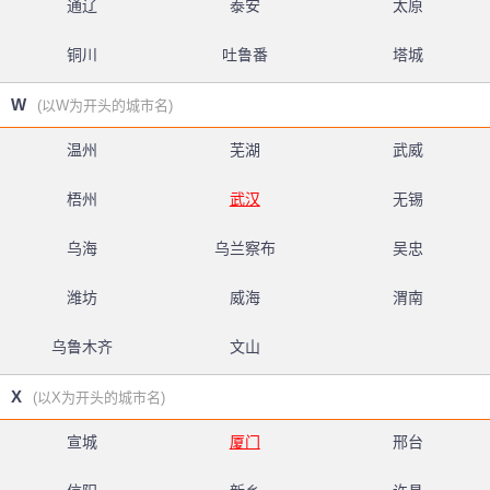
通辽
泰安
太原
铜川
吐鲁番
塔城
W
(以W为开头的城市名)
温州
芜湖
武威
梧州
武汉
无锡
乌海
乌兰察布
吴忠
潍坊
威海
渭南
乌鲁木齐
文山
X
(以X为开头的城市名)
宣城
厦门
邢台