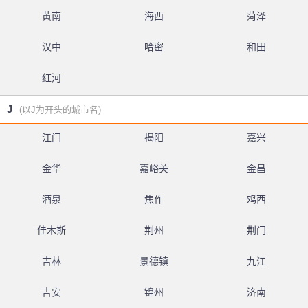
黄南
海西
菏泽
汉中
哈密
和田
红河
J
(以J为开头的城市名)
江门
揭阳
嘉兴
金华
嘉峪关
金昌
酒泉
焦作
鸡西
佳木斯
荆州
荆门
吉林
景德镇
九江
吉安
锦州
济南