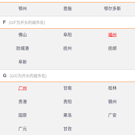
鄂州
恩施
鄂尔多斯
F
(以F为开头的城市名)
佛山
阜阳
福州
防城港
抚州
抚顺
阜新
G
(以G为开头的城市名)
广州
甘南
桂林
贵港
贵阳
赣州
固原
果洛
广安
广元
甘孜