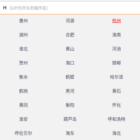
H
(以H为开头的城市名)
惠州
河源
杭州
湖州
合肥
淮南
淮北
黄山
河池
贺州
海口
邯郸
衡水
鹤壁
哈尔滨
鹤岗
黑河
黄石
黄冈
衡阳
怀化
淮安
葫芦岛
呼和浩特
呼伦贝尔
海东
海北