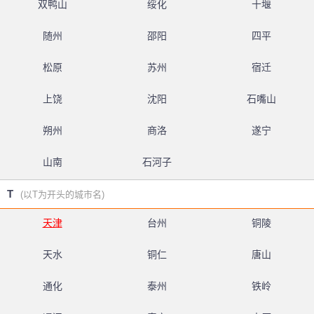
双鸭山
绥化
十堰
随州
邵阳
四平
松原
苏州
宿迁
上饶
沈阳
石嘴山
朔州
商洛
遂宁
山南
石河子
T
(以T为开头的城市名)
天津
台州
铜陵
天水
铜仁
唐山
通化
泰州
铁岭