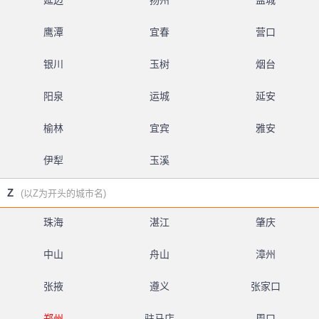
延边
扬州
盐城
鹰潭
宜春
营口
银川
玉树
烟台
阳泉
运城
延安
榆林
宜宾
雅安
伊犁
玉溪
Z
(以Z为开头的城市名)
珠海
湛江
肇庆
中山
舟山
漳州
张掖
遵义
张家口
郑州
驻马店
周口