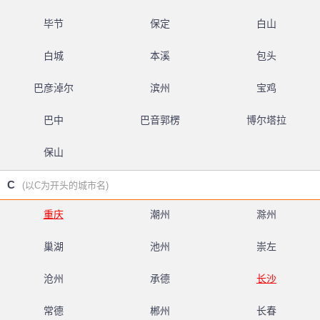
毕节
保定
白山
白城
本溪
包头
巴彦淖尔
滨州
宝鸡
巴中
巴音郭楞
博尔塔拉
保山
C
(以C为开头的城市名)
重庆
潮州
滁州
巢湖
池州
崇左
沧州
承德
长沙
常德
郴州
长春