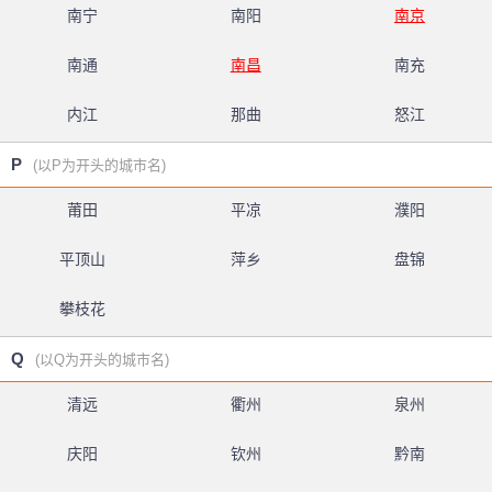
南宁
南阳
南京
南通
南昌
南充
内江
那曲
怒江
P
(以P为开头的城市名)
莆田
平凉
濮阳
平顶山
萍乡
盘锦
攀枝花
Q
(以Q为开头的城市名)
清远
衢州
泉州
庆阳
钦州
黔南