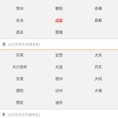
常州
朝阳
赤峰
长治
成都
昌都
昌吉
楚雄
D
(以D为开头的城市名)
东莞
定西
大庆
大兴安岭
大连
丹东
东营
德州
大同
德阳
达州
大理
德宏
迪庆
E
(以E为开头的城市名)