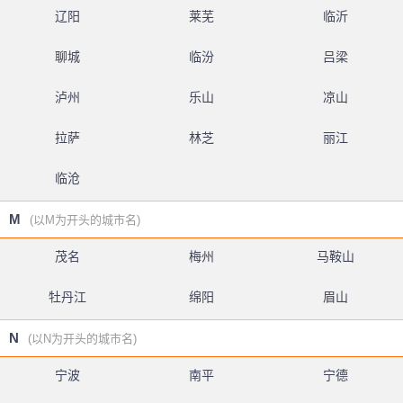
辽阳
莱芜
临沂
聊城
临汾
吕梁
泸州
乐山
凉山
拉萨
林芝
丽江
临沧
M
(以M为开头的城市名)
茂名
梅州
马鞍山
牡丹江
绵阳
眉山
N
(以N为开头的城市名)
宁波
南平
宁德