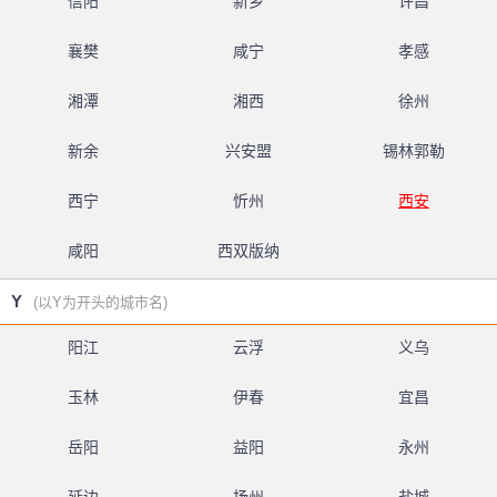
信阳
新乡
许昌
襄樊
咸宁
孝感
湘潭
湘西
徐州
新余
兴安盟
锡林郭勒
西宁
忻州
西安
咸阳
西双版纳
Y
(以Y为开头的城市名)
阳江
云浮
义乌
玉林
伊春
宜昌
岳阳
益阳
永州