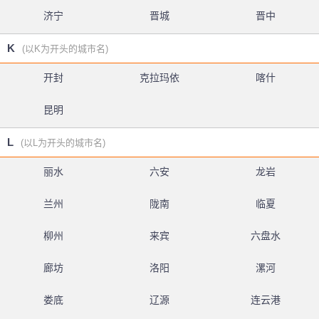
济宁
晋城
晋中
K
(以K为开头的城市名)
开封
克拉玛依
喀什
昆明
L
(以L为开头的城市名)
丽水
六安
龙岩
兰州
陇南
临夏
柳州
来宾
六盘水
廊坊
洛阳
漯河
娄底
辽源
连云港