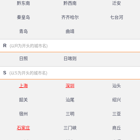
黔东南
黔西南
迁安
秦皇岛
齐齐哈尔
七台河
青岛
曲靖
R
(以R为开头的城市名)
日照
日喀则
S
(以S为开头的城市名)
上海
深圳
汕头
韶关
汕尾
绍兴
宿州
三明
三亚
石家庄
三门峡
商丘