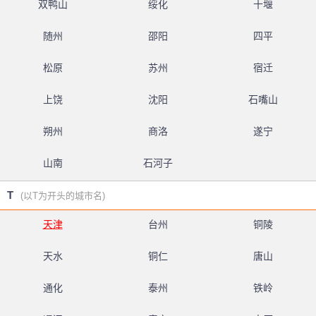
双鸭山
绥化
十堰
随州
邵阳
四平
松原
苏州
宿迁
上饶
沈阳
石嘴山
朔州
商洛
遂宁
山南
石河子
T
(以T为开头的城市名)
天津
台州
铜陵
天水
铜仁
唐山
通化
泰州
铁岭