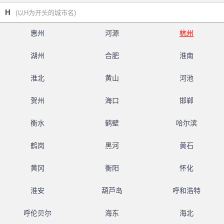
H
(以H为开头的城市名)
惠州
河源
杭州
湖州
合肥
淮南
淮北
黄山
河池
贺州
海口
邯郸
衡水
鹤壁
哈尔滨
鹤岗
黑河
黄石
黄冈
衡阳
怀化
淮安
葫芦岛
呼和浩特
呼伦贝尔
海东
海北