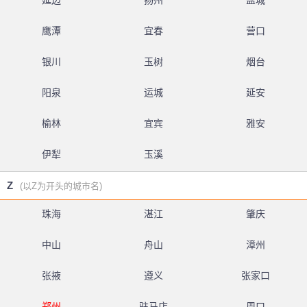
延边
扬州
盐城
鹰潭
宜春
营口
银川
玉树
烟台
阳泉
运城
延安
榆林
宜宾
雅安
伊犁
玉溪
Z
(以Z为开头的城市名)
珠海
湛江
肇庆
中山
舟山
漳州
张掖
遵义
张家口
郑州
驻马店
周口