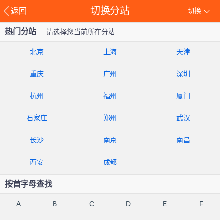
切换分站
返回
切换
热门分站
请选择您当前所在分站
北京
上海
天津
重庆
广州
深圳
杭州
福州
厦门
石家庄
郑州
武汉
长沙
南京
南昌
西安
成都
按首字母查找
A
B
C
D
E
F