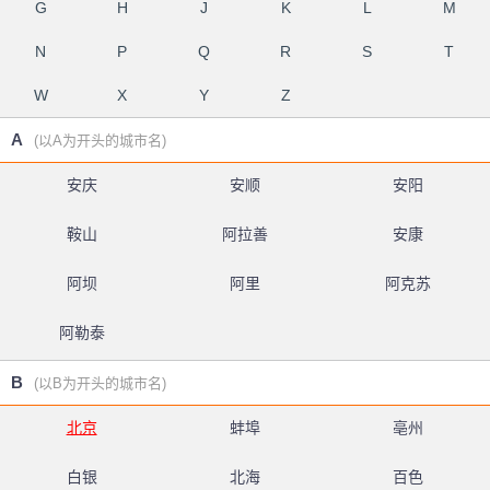
G
H
J
K
L
M
N
P
Q
R
S
T
W
X
Y
Z
A
(以A为开头的城市名)
安庆
安顺
安阳
鞍山
阿拉善
安康
阿坝
阿里
阿克苏
阿勒泰
B
(以B为开头的城市名)
北京
蚌埠
亳州
白银
北海
百色