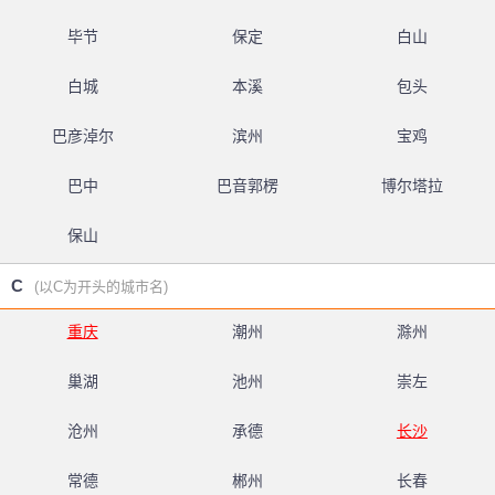
毕节
保定
白山
白城
本溪
包头
巴彦淖尔
滨州
宝鸡
巴中
巴音郭楞
博尔塔拉
保山
C
(以C为开头的城市名)
重庆
潮州
滁州
巢湖
池州
崇左
沧州
承德
长沙
常德
郴州
长春