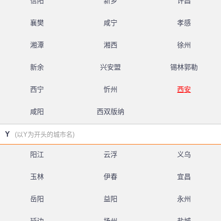
信阳
新乡
许昌
襄樊
咸宁
孝感
湘潭
湘西
徐州
新余
兴安盟
锡林郭勒
西宁
忻州
西安
咸阳
西双版纳
Y
(以Y为开头的城市名)
阳江
云浮
义乌
玉林
伊春
宜昌
岳阳
益阳
永州