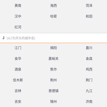
黄南
海西
菏泽
汉中
哈密
和田
红河
J
(以J为开头的城市名)
江门
揭阳
嘉兴
金华
嘉峪关
金昌
酒泉
焦作
鸡西
佳木斯
荆州
荆门
吉林
景德镇
九江
吉安
锦州
济南