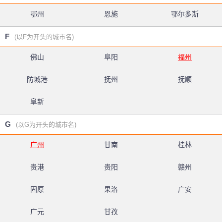
鄂州
恩施
鄂尔多斯
F
(以F为开头的城市名)
佛山
阜阳
福州
防城港
抚州
抚顺
阜新
G
(以G为开头的城市名)
广州
甘南
桂林
贵港
贵阳
赣州
固原
果洛
广安
广元
甘孜