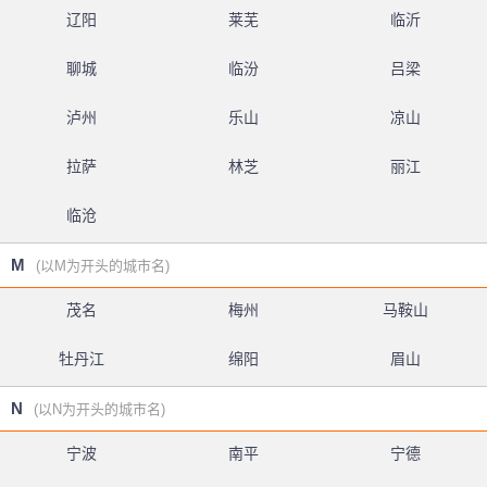
辽阳
莱芜
临沂
聊城
临汾
吕梁
泸州
乐山
凉山
拉萨
林芝
丽江
临沧
M
(以M为开头的城市名)
茂名
梅州
马鞍山
牡丹江
绵阳
眉山
N
(以N为开头的城市名)
宁波
南平
宁德