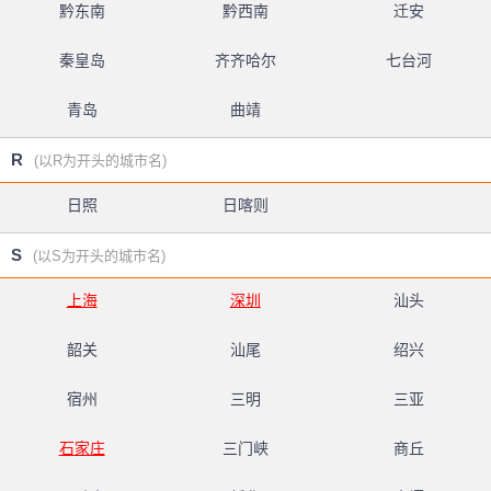
黔东南
黔西南
迁安
秦皇岛
齐齐哈尔
七台河
青岛
曲靖
R
(以R为开头的城市名)
日照
日喀则
S
(以S为开头的城市名)
上海
深圳
汕头
韶关
汕尾
绍兴
宿州
三明
三亚
石家庄
三门峡
商丘