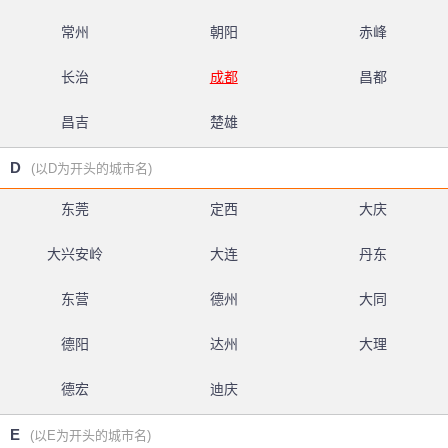
常州
朝阳
赤峰
长治
成都
昌都
昌吉
楚雄
D
(以D为开头的城市名)
东莞
定西
大庆
大兴安岭
大连
丹东
东营
德州
大同
德阳
达州
大理
德宏
迪庆
E
(以E为开头的城市名)