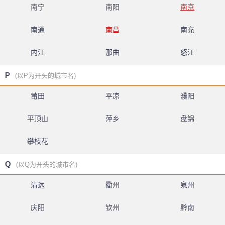
南宁
南阳
南京
南通
南昌
南充
内江
那曲
怒江
P
(以P为开头的城市名)
莆田
平凉
濮阳
平顶山
萍乡
盘锦
攀枝花
Q
(以Q为开头的城市名)
清远
衢州
泉州
庆阳
钦州
黔南