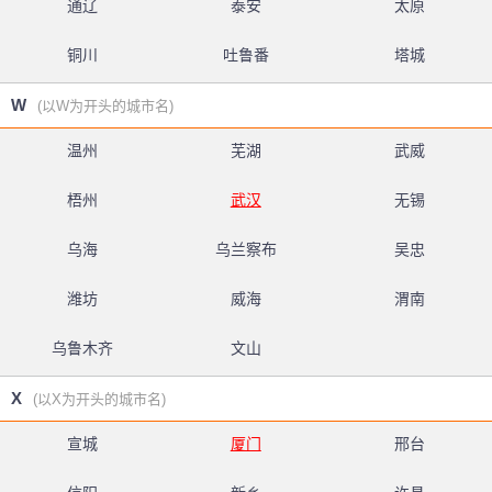
通辽
泰安
太原
铜川
吐鲁番
塔城
W
(以W为开头的城市名)
温州
芜湖
武威
梧州
武汉
无锡
乌海
乌兰察布
吴忠
潍坊
威海
渭南
乌鲁木齐
文山
X
(以X为开头的城市名)
宣城
厦门
邢台