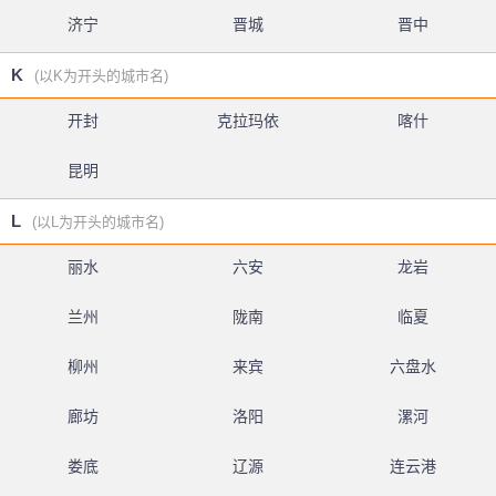
济宁
晋城
晋中
K
(以K为开头的城市名)
开封
克拉玛依
喀什
昆明
L
(以L为开头的城市名)
丽水
六安
龙岩
兰州
陇南
临夏
柳州
来宾
六盘水
廊坊
洛阳
漯河
娄底
辽源
连云港