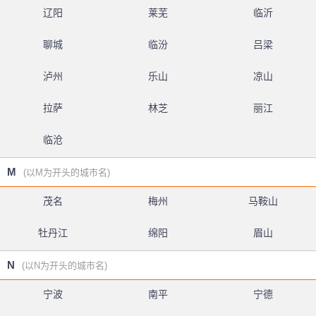
辽阳
莱芜
临沂
聊城
临汾
吕梁
泸州
乐山
凉山
拉萨
林芝
丽江
临沧
M
(以M为开头的城市名)
茂名
梅州
马鞍山
牡丹江
绵阳
眉山
N
(以N为开头的城市名)
宁波
南平
宁德