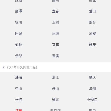
延边
扬州
盐城
鹰潭
宜春
营口
银川
玉树
烟台
阳泉
运城
延安
榆林
宜宾
雅安
伊犁
玉溪
Z
(以Z为开头的城市名)
珠海
湛江
肇庆
中山
舟山
漳州
张掖
遵义
张家口
郑州
驻马店
周口