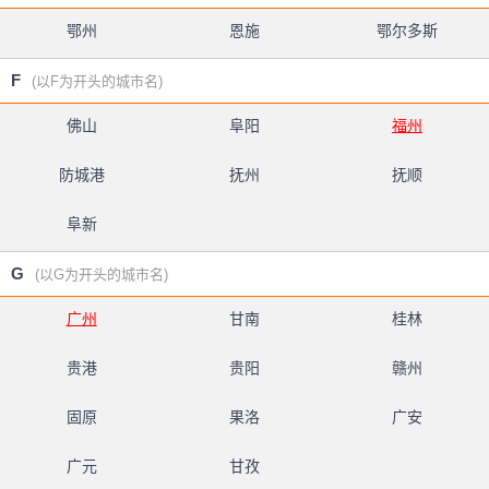
鄂州
恩施
鄂尔多斯
F
(以F为开头的城市名)
佛山
阜阳
福州
防城港
抚州
抚顺
阜新
G
(以G为开头的城市名)
广州
甘南
桂林
贵港
贵阳
赣州
固原
果洛
广安
广元
甘孜