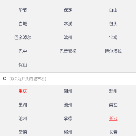
毕节
保定
白山
白城
本溪
包头
巴彦淖尔
滨州
宝鸡
巴中
巴音郭楞
博尔塔拉
保山
C
(以C为开头的城市名)
重庆
潮州
滁州
巢湖
池州
崇左
沧州
承德
长沙
常德
郴州
长春