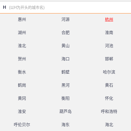
H
(以H为开头的城市名)
惠州
河源
杭州
湖州
合肥
淮南
淮北
黄山
河池
贺州
海口
邯郸
衡水
鹤壁
哈尔滨
鹤岗
黑河
黄石
黄冈
衡阳
怀化
淮安
葫芦岛
呼和浩特
呼伦贝尔
海东
海北