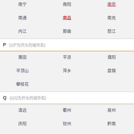
南宁
南阳
南京
南通
南昌
南充
内江
那曲
怒江
P
(以P为开头的城市名)
莆田
平凉
濮阳
平顶山
萍乡
盘锦
攀枝花
Q
(以Q为开头的城市名)
清远
衢州
泉州
庆阳
钦州
黔南