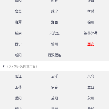
信阳
新乡
许昌
襄樊
咸宁
孝感
湘潭
湘西
徐州
新余
兴安盟
锡林郭勒
西宁
忻州
西安
咸阳
西双版纳
Y
(以Y为开头的城市名)
阳江
云浮
义乌
玉林
伊春
宜昌
岳阳
益阳
永州