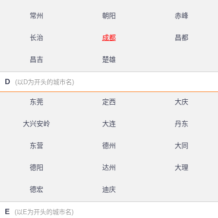
常州
朝阳
赤峰
长治
成都
昌都
昌吉
楚雄
D
(以D为开头的城市名)
东莞
定西
大庆
大兴安岭
大连
丹东
东营
德州
大同
德阳
达州
大理
德宏
迪庆
E
(以E为开头的城市名)