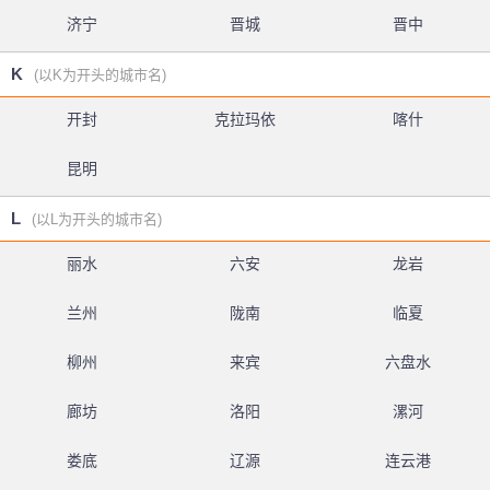
济宁
晋城
晋中
K
(以K为开头的城市名)
开封
克拉玛依
喀什
昆明
L
(以L为开头的城市名)
丽水
六安
龙岩
兰州
陇南
临夏
柳州
来宾
六盘水
廊坊
洛阳
漯河
娄底
辽源
连云港