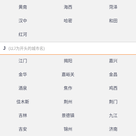
黄南
海西
菏泽
汉中
哈密
和田
红河
J
(以J为开头的城市名)
江门
揭阳
嘉兴
金华
嘉峪关
金昌
酒泉
焦作
鸡西
佳木斯
荆州
荆门
吉林
景德镇
九江
吉安
锦州
济南