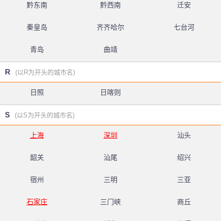
黔东南
黔西南
迁安
秦皇岛
齐齐哈尔
七台河
青岛
曲靖
R
(以R为开头的城市名)
日照
日喀则
S
(以S为开头的城市名)
上海
深圳
汕头
韶关
汕尾
绍兴
宿州
三明
三亚
石家庄
三门峡
商丘