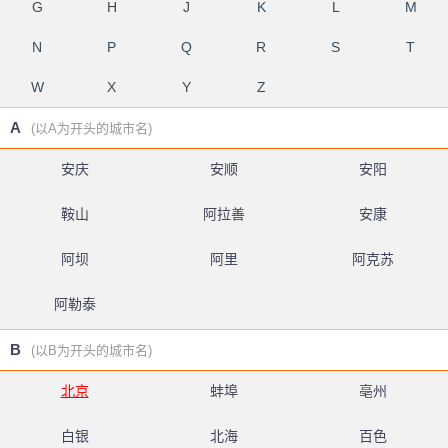
G
H
J
K
L
M
N
P
Q
R
S
T
W
X
Y
Z
A
(以A为开头的城市名)
安庆
安顺
安阳
鞍山
阿拉善
安康
阿坝
阿里
阿克苏
阿勒泰
B
(以B为开头的城市名)
北京
蚌埠
亳州
白银
北海
百色