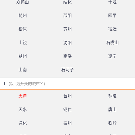
双鸭山
绥化
十堰
随州
邵阳
四平
松原
苏州
宿迁
上饶
沈阳
石嘴山
朔州
商洛
遂宁
山南
石河子
T
(以T为开头的城市名)
天津
台州
铜陵
天水
铜仁
唐山
通化
泰州
铁岭