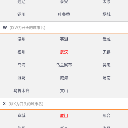
通辽
泰安
太原
铜川
吐鲁番
塔城
W
(以W为开头的城市名)
温州
芜湖
武威
梧州
武汉
无锡
乌海
乌兰察布
吴忠
潍坊
威海
渭南
乌鲁木齐
文山
X
(以X为开头的城市名)
宣城
厦门
邢台