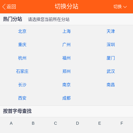
切换分站
返回
切换
热门分站
请选择您当前所在分站
北京
上海
天津
重庆
广州
深圳
杭州
福州
厦门
石家庄
郑州
武汉
长沙
南京
南昌
西安
成都
按首字母查找
A
B
C
D
E
F