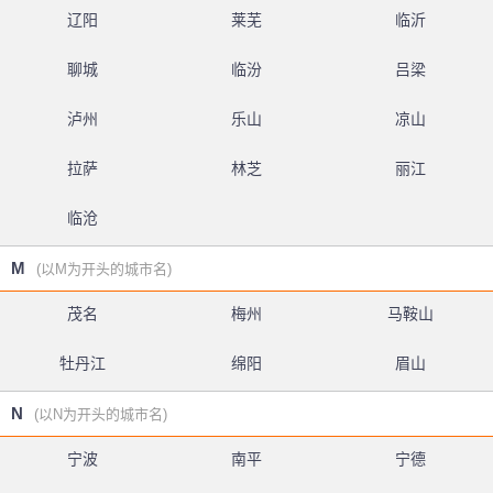
辽阳
莱芜
临沂
聊城
临汾
吕梁
泸州
乐山
凉山
拉萨
林芝
丽江
临沧
M
(以M为开头的城市名)
茂名
梅州
马鞍山
牡丹江
绵阳
眉山
N
(以N为开头的城市名)
宁波
南平
宁德