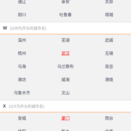
通辽
泰安
太原
铜川
吐鲁番
塔城
W
(以W为开头的城市名)
温州
芜湖
武威
梧州
武汉
无锡
乌海
乌兰察布
吴忠
潍坊
威海
渭南
乌鲁木齐
文山
X
(以X为开头的城市名)
宣城
厦门
邢台