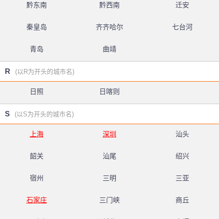
黔东南
黔西南
迁安
秦皇岛
齐齐哈尔
七台河
青岛
曲靖
R
(以R为开头的城市名)
日照
日喀则
S
(以S为开头的城市名)
上海
深圳
汕头
韶关
汕尾
绍兴
宿州
三明
三亚
石家庄
三门峡
商丘