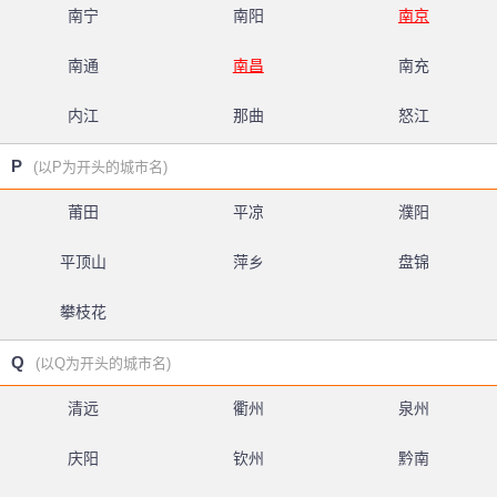
南宁
南阳
南京
南通
南昌
南充
内江
那曲
怒江
P
(以P为开头的城市名)
莆田
平凉
濮阳
平顶山
萍乡
盘锦
攀枝花
Q
(以Q为开头的城市名)
清远
衢州
泉州
庆阳
钦州
黔南