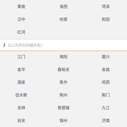
黄南
海西
菏泽
汉中
哈密
和田
红河
J
(以J为开头的城市名)
江门
揭阳
嘉兴
金华
嘉峪关
金昌
酒泉
焦作
鸡西
佳木斯
荆州
荆门
吉林
景德镇
九江
吉安
锦州
济南