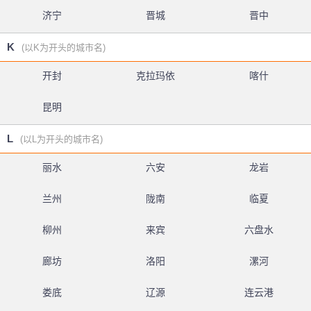
济宁
晋城
晋中
K
(以K为开头的城市名)
开封
克拉玛依
喀什
昆明
L
(以L为开头的城市名)
丽水
六安
龙岩
兰州
陇南
临夏
柳州
来宾
六盘水
廊坊
洛阳
漯河
娄底
辽源
连云港