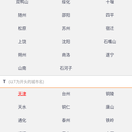
双鸭山
绥化
十堰
随州
邵阳
四平
松原
苏州
宿迁
上饶
沈阳
石嘴山
朔州
商洛
遂宁
山南
石河子
T
(以T为开头的城市名)
天津
台州
铜陵
天水
铜仁
唐山
通化
泰州
铁岭