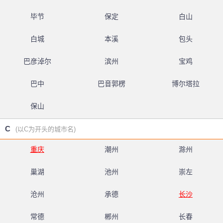
毕节
保定
白山
白城
本溪
包头
巴彦淖尔
滨州
宝鸡
巴中
巴音郭楞
博尔塔拉
保山
C
(以C为开头的城市名)
重庆
潮州
滁州
巢湖
池州
崇左
沧州
承德
长沙
常德
郴州
长春