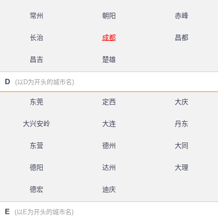
常州
朝阳
赤峰
长治
成都
昌都
昌吉
楚雄
D
(以D为开头的城市名)
东莞
定西
大庆
大兴安岭
大连
丹东
东营
德州
大同
德阳
达州
大理
德宏
迪庆
E
(以E为开头的城市名)