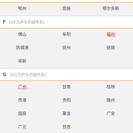
鄂州
恩施
鄂尔多斯
F
(以F为开头的城市名)
佛山
阜阳
福州
防城港
抚州
抚顺
阜新
G
(以G为开头的城市名)
广州
甘南
桂林
贵港
贵阳
赣州
固原
果洛
广安
广元
甘孜