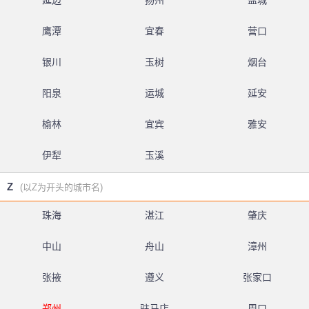
延边
扬州
盐城
鹰潭
宜春
营口
银川
玉树
烟台
阳泉
运城
延安
榆林
宜宾
雅安
伊犁
玉溪
Z
(以Z为开头的城市名)
珠海
湛江
肇庆
中山
舟山
漳州
张掖
遵义
张家口
郑州
驻马店
周口