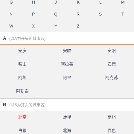
G
H
J
K
L
M
N
P
Q
R
S
T
W
X
Y
Z
A
(以A为开头的城市名)
安庆
安顺
安阳
鞍山
阿拉善
安康
阿坝
阿里
阿克苏
阿勒泰
B
(以B为开头的城市名)
北京
蚌埠
亳州
白银
北海
百色