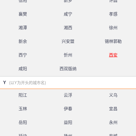
信阳
新乡
许昌
襄樊
咸宁
孝感
湘潭
湘西
徐州
新余
兴安盟
锡林郭勒
西宁
忻州
西安
咸阳
西双版纳
Y
(以Y为开头的城市名)
阳江
云浮
义乌
玉林
伊春
宜昌
岳阳
益阳
永州