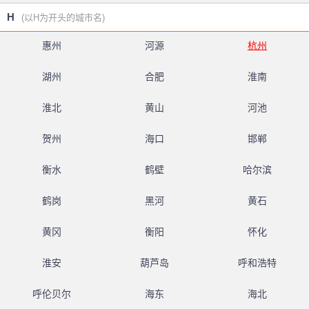
H
(以H为开头的城市名)
惠州
河源
杭州
湖州
合肥
淮南
淮北
黄山
河池
贺州
海口
邯郸
衡水
鹤壁
哈尔滨
鹤岗
黑河
黄石
黄冈
衡阳
怀化
淮安
葫芦岛
呼和浩特
呼伦贝尔
海东
海北