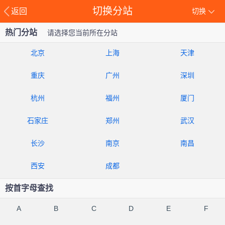
切换分站
返回
切换
热门分站
请选择您当前所在分站
北京
上海
天津
重庆
广州
深圳
杭州
福州
厦门
石家庄
郑州
武汉
长沙
南京
南昌
西安
成都
按首字母查找
A
B
C
D
E
F