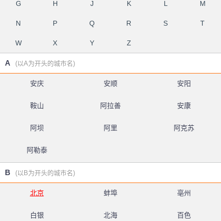
G
H
J
K
L
M
N
P
Q
R
S
T
W
X
Y
Z
A
(以A为开头的城市名)
安庆
安顺
安阳
鞍山
阿拉善
安康
阿坝
阿里
阿克苏
阿勒泰
B
(以B为开头的城市名)
北京
蚌埠
亳州
白银
北海
百色