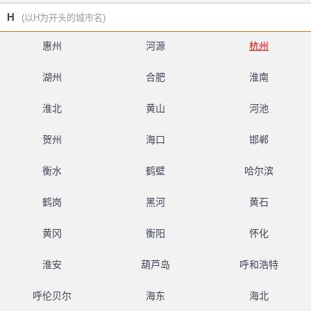
H
(以H为开头的城市名)
惠州
河源
杭州
湖州
合肥
淮南
淮北
黄山
河池
贺州
海口
邯郸
衡水
鹤壁
哈尔滨
鹤岗
黑河
黄石
黄冈
衡阳
怀化
淮安
葫芦岛
呼和浩特
呼伦贝尔
海东
海北