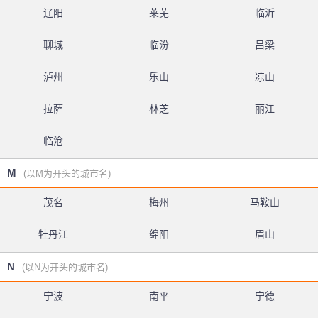
辽阳
莱芜
临沂
聊城
临汾
吕梁
泸州
乐山
凉山
拉萨
林芝
丽江
临沧
M
(以M为开头的城市名)
茂名
梅州
马鞍山
牡丹江
绵阳
眉山
N
(以N为开头的城市名)
宁波
南平
宁德