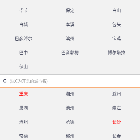
毕节
保定
白山
白城
本溪
包头
巴彦淖尔
滨州
宝鸡
巴中
巴音郭楞
博尔塔拉
保山
C
(以C为开头的城市名)
重庆
潮州
滁州
巢湖
池州
崇左
沧州
承德
长沙
常德
郴州
长春