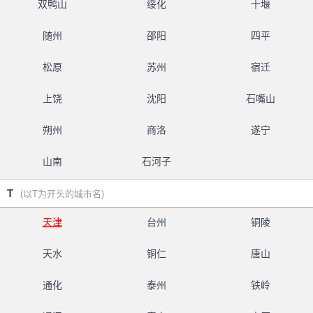
双鸭山
绥化
十堰
随州
邵阳
四平
松原
苏州
宿迁
上饶
沈阳
石嘴山
朔州
商洛
遂宁
山南
石河子
T
(以T为开头的城市名)
天津
台州
铜陵
天水
铜仁
唐山
通化
泰州
铁岭