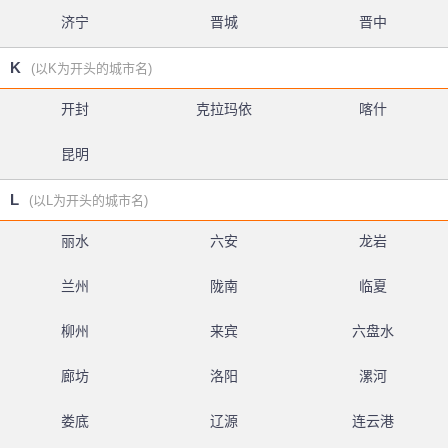
济宁
晋城
晋中
K
(以K为开头的城市名)
开封
克拉玛依
喀什
昆明
L
(以L为开头的城市名)
丽水
六安
龙岩
兰州
陇南
临夏
柳州
来宾
六盘水
廊坊
洛阳
漯河
娄底
辽源
连云港