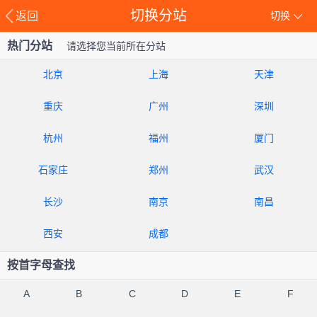
切换分站
返回
切换
热门分站
请选择您当前所在分站
北京
上海
天津
重庆
广州
深圳
杭州
福州
厦门
石家庄
郑州
武汉
长沙
南京
南昌
西安
成都
按首字母查找
A
B
C
D
E
F