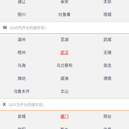
通辽
泰安
太原
铜川
吐鲁番
塔城
W
(以W为开头的城市名)
温州
芜湖
武威
梧州
武汉
无锡
乌海
乌兰察布
吴忠
潍坊
威海
渭南
乌鲁木齐
文山
X
(以X为开头的城市名)
宣城
厦门
邢台