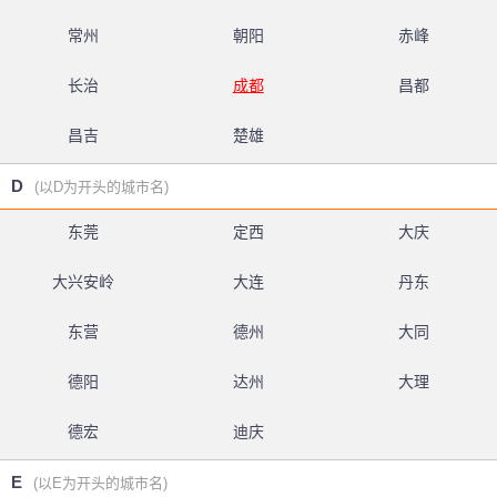
常州
朝阳
赤峰
长治
成都
昌都
昌吉
楚雄
D
(以D为开头的城市名)
东莞
定西
大庆
大兴安岭
大连
丹东
东营
德州
大同
德阳
达州
大理
德宏
迪庆
E
(以E为开头的城市名)