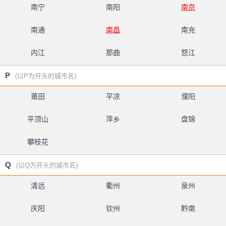
南宁
南阳
南京
南通
南昌
南充
内江
那曲
怒江
P
(以P为开头的城市名)
莆田
平凉
濮阳
平顶山
萍乡
盘锦
攀枝花
Q
(以Q为开头的城市名)
清远
衢州
泉州
庆阳
钦州
黔南