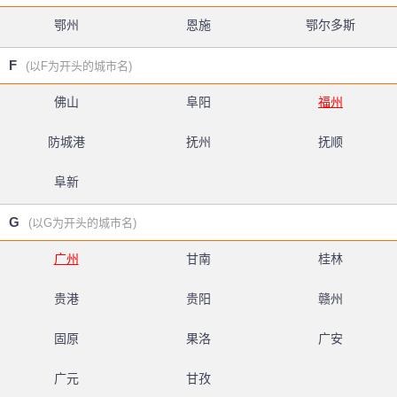
鄂州
恩施
鄂尔多斯
F
(以F为开头的城市名)
佛山
阜阳
福州
防城港
抚州
抚顺
阜新
G
(以G为开头的城市名)
广州
甘南
桂林
贵港
贵阳
赣州
固原
果洛
广安
广元
甘孜