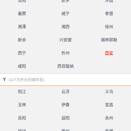
信阳
新乡
许昌
襄樊
咸宁
孝感
湘潭
湘西
徐州
新余
兴安盟
锡林郭勒
西宁
忻州
西安
咸阳
西双版纳
Y
(以Y为开头的城市名)
阳江
云浮
义乌
玉林
伊春
宜昌
岳阳
益阳
永州