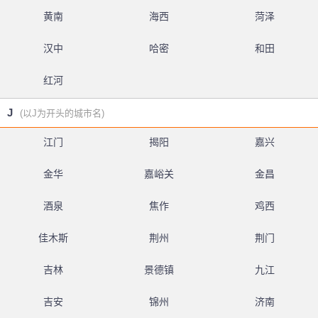
黄南
海西
菏泽
汉中
哈密
和田
红河
J
(以J为开头的城市名)
江门
揭阳
嘉兴
金华
嘉峪关
金昌
酒泉
焦作
鸡西
佳木斯
荆州
荆门
吉林
景德镇
九江
吉安
锦州
济南