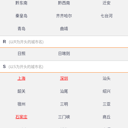
黔东南
黔西南
迁安
秦皇岛
齐齐哈尔
七台河
青岛
曲靖
R
(以R为开头的城市名)
日照
日喀则
S
(以S为开头的城市名)
上海
深圳
汕头
韶关
汕尾
绍兴
宿州
三明
三亚
石家庄
三门峡
商丘