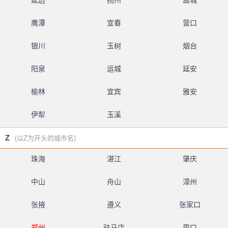
延边
扬州
盐城
鹰潭
宜春
营口
银川
玉树
烟台
阳泉
运城
延安
榆林
宜宾
雅安
伊犁
玉溪
Z
(以Z为开头的城市名)
珠海
湛江
肇庆
中山
舟山
漳州
张掖
遵义
张家口
郑州
驻马店
周口