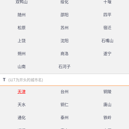
双鸭山
绥化
十堰
随州
邵阳
四平
松原
苏州
宿迁
上饶
沈阳
石嘴山
朔州
商洛
遂宁
山南
石河子
T
(以T为开头的城市名)
天津
台州
铜陵
天水
铜仁
唐山
通化
泰州
铁岭