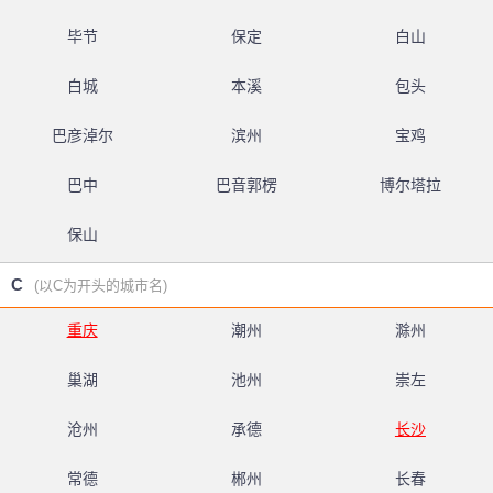
毕节
保定
白山
白城
本溪
包头
巴彦淖尔
滨州
宝鸡
巴中
巴音郭楞
博尔塔拉
保山
C
(以C为开头的城市名)
重庆
潮州
滁州
巢湖
池州
崇左
沧州
承德
长沙
常德
郴州
长春