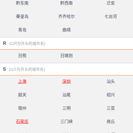
黔东南
黔西南
迁安
秦皇岛
齐齐哈尔
七台河
青岛
曲靖
R
(以R为开头的城市名)
日照
日喀则
S
(以S为开头的城市名)
上海
深圳
汕头
韶关
汕尾
绍兴
宿州
三明
三亚
石家庄
三门峡
商丘