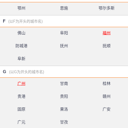
鄂州
恩施
鄂尔多斯
F
(以F为开头的城市名)
佛山
阜阳
福州
防城港
抚州
抚顺
阜新
G
(以G为开头的城市名)
广州
甘南
桂林
贵港
贵阳
赣州
固原
果洛
广安
广元
甘孜