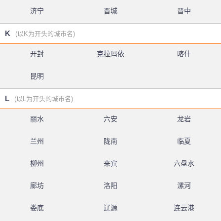
济宁
晋城
晋中
K
(以K为开头的城市名)
开封
克拉玛依
喀什
昆明
L
(以L为开头的城市名)
丽水
六安
龙岩
兰州
陇南
临夏
柳州
来宾
六盘水
廊坊
洛阳
漯河
娄底
辽源
连云港