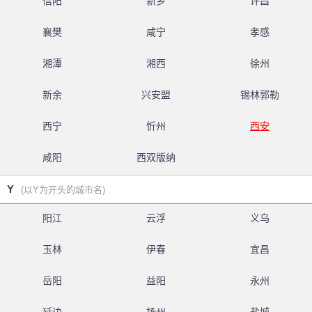
信阳
新乡
许昌
襄樊
咸宁
孝感
湘潭
湘西
徐州
新余
兴安盟
锡林郭勒
西宁
忻州
西安
咸阳
西双版纳
Y
(以Y为开头的城市名)
阳江
云浮
义乌
玉林
伊春
宜昌
岳阳
益阳
永州