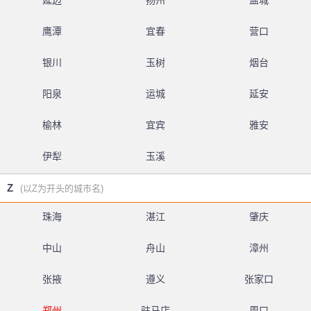
延边
扬州
盐城
鹰潭
宜春
营口
银川
玉树
烟台
阳泉
运城
延安
榆林
宜宾
雅安
伊犁
玉溪
Z
(以Z为开头的城市名)
珠海
湛江
肇庆
中山
舟山
漳州
张掖
遵义
张家口
郑州
驻马店
周口