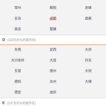
常州
朝阳
赤峰
长治
成都
昌都
昌吉
楚雄
D
(以D为开头的城市名)
东莞
定西
大庆
大兴安岭
大连
丹东
东营
德州
大同
德阳
达州
大理
德宏
迪庆
E
(以E为开头的城市名)