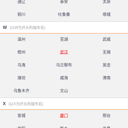
通辽
泰安
太原
铜川
吐鲁番
塔城
W
(以W为开头的城市名)
温州
芜湖
武威
梧州
武汉
无锡
乌海
乌兰察布
吴忠
潍坊
威海
渭南
乌鲁木齐
文山
X
(以X为开头的城市名)
宣城
厦门
邢台