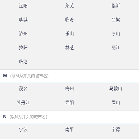
辽阳
莱芜
临沂
聊城
临汾
吕梁
泸州
乐山
凉山
拉萨
林芝
丽江
临沧
M
(以M为开头的城市名)
茂名
梅州
马鞍山
牡丹江
绵阳
眉山
N
(以N为开头的城市名)
宁波
南平
宁德