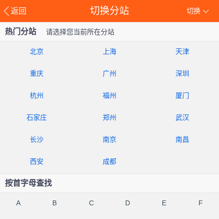
切换分站
返回
切换
热门分站
请选择您当前所在分站
北京
上海
天津
重庆
广州
深圳
杭州
福州
厦门
石家庄
郑州
武汉
长沙
南京
南昌
西安
成都
按首字母查找
A
B
C
D
E
F