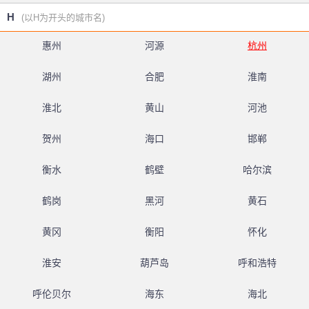
H
(以H为开头的城市名)
惠州
河源
杭州
湖州
合肥
淮南
淮北
黄山
河池
贺州
海口
邯郸
衡水
鹤壁
哈尔滨
鹤岗
黑河
黄石
黄冈
衡阳
怀化
淮安
葫芦岛
呼和浩特
呼伦贝尔
海东
海北