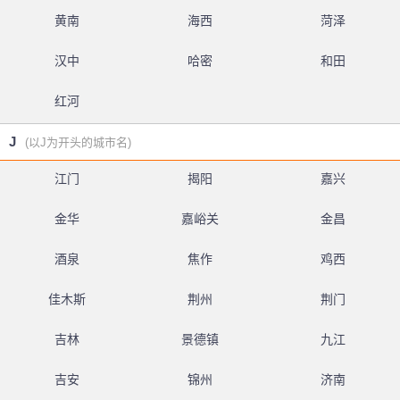
黄南
海西
菏泽
汉中
哈密
和田
红河
J
(以J为开头的城市名)
江门
揭阳
嘉兴
金华
嘉峪关
金昌
酒泉
焦作
鸡西
佳木斯
荆州
荆门
吉林
景德镇
九江
吉安
锦州
济南