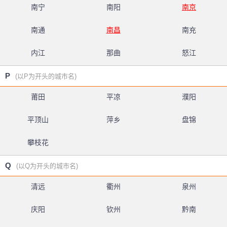
南宁
南阳
南京
南通
南昌
南充
内江
那曲
怒江
P
(以P为开头的城市名)
莆田
平凉
濮阳
平顶山
萍乡
盘锦
攀枝花
Q
(以Q为开头的城市名)
清远
衢州
泉州
庆阳
钦州
黔南