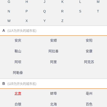
G
H
J
K
L
M
N
P
Q
R
S
T
W
X
Y
Z
A
(以A为开头的城市名)
安庆
安顺
安阳
鞍山
阿拉善
安康
阿坝
阿里
阿克苏
阿勒泰
B
(以B为开头的城市名)
北京
蚌埠
亳州
白银
北海
百色