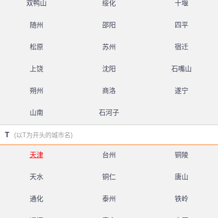
双鸭山
绥化
十堰
随州
邵阳
四平
松原
苏州
宿迁
上饶
沈阳
石嘴山
朔州
商洛
遂宁
山南
石河子
T
(以T为开头的城市名)
天津
台州
铜陵
天水
铜仁
唐山
通化
泰州
铁岭