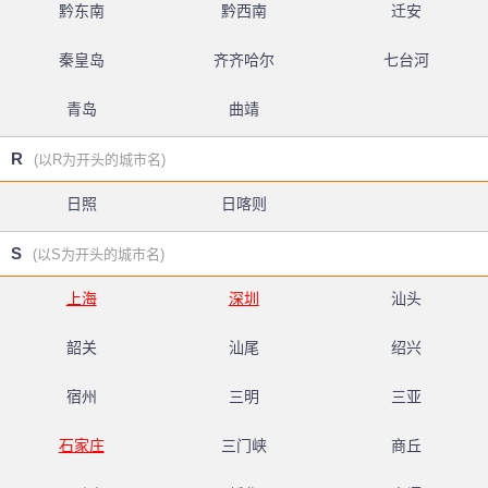
黔东南
黔西南
迁安
秦皇岛
齐齐哈尔
七台河
青岛
曲靖
R
(以R为开头的城市名)
日照
日喀则
S
(以S为开头的城市名)
上海
深圳
汕头
韶关
汕尾
绍兴
宿州
三明
三亚
石家庄
三门峡
商丘