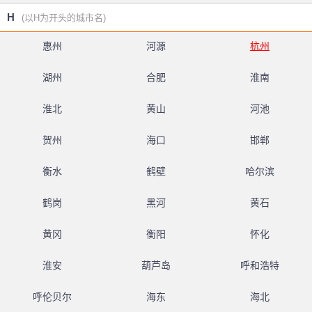
H
(以H为开头的城市名)
惠州
河源
杭州
湖州
合肥
淮南
淮北
黄山
河池
贺州
海口
邯郸
衡水
鹤壁
哈尔滨
鹤岗
黑河
黄石
黄冈
衡阳
怀化
淮安
葫芦岛
呼和浩特
呼伦贝尔
海东
海北