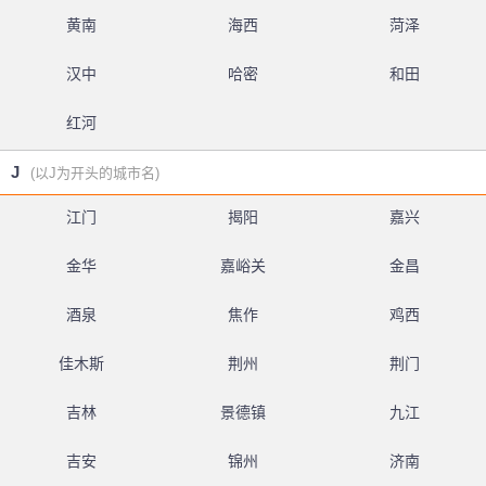
黄南
海西
菏泽
汉中
哈密
和田
红河
J
(以J为开头的城市名)
江门
揭阳
嘉兴
金华
嘉峪关
金昌
酒泉
焦作
鸡西
佳木斯
荆州
荆门
吉林
景德镇
九江
吉安
锦州
济南