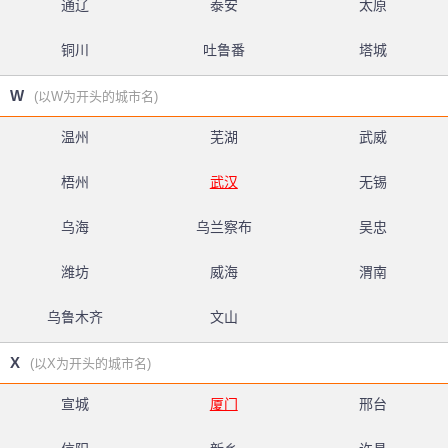
通辽
泰安
太原
铜川
吐鲁番
塔城
W
(以W为开头的城市名)
温州
芜湖
武威
梧州
武汉
无锡
乌海
乌兰察布
吴忠
潍坊
威海
渭南
乌鲁木齐
文山
X
(以X为开头的城市名)
宣城
厦门
邢台