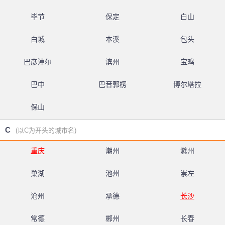
毕节
保定
白山
白城
本溪
包头
巴彦淖尔
滨州
宝鸡
巴中
巴音郭楞
博尔塔拉
保山
C
(以C为开头的城市名)
重庆
潮州
滁州
巢湖
池州
崇左
沧州
承德
长沙
常德
郴州
长春