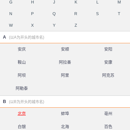
G
H
J
K
L
M
N
P
Q
R
S
T
W
X
Y
Z
A
(以A为开头的城市名)
安庆
安顺
安阳
鞍山
阿拉善
安康
阿坝
阿里
阿克苏
阿勒泰
B
(以B为开头的城市名)
北京
蚌埠
亳州
白银
北海
百色