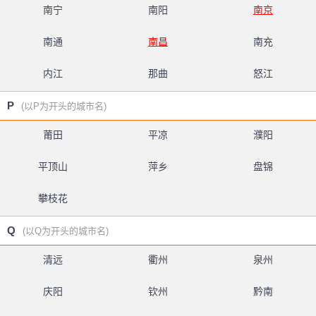
南宁
南阳
南京
南通
南昌
南充
内江
那曲
怒江
P
(以P为开头的城市名)
莆田
平凉
濮阳
平顶山
萍乡
盘锦
攀枝花
Q
(以Q为开头的城市名)
清远
衢州
泉州
庆阳
钦州
黔南