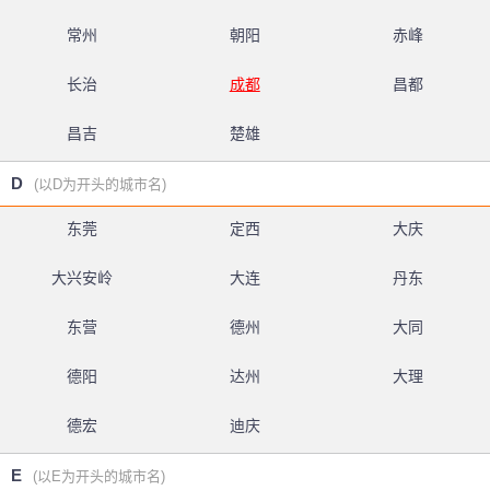
常州
朝阳
赤峰
长治
成都
昌都
昌吉
楚雄
D
(以D为开头的城市名)
东莞
定西
大庆
大兴安岭
大连
丹东
东营
德州
大同
德阳
达州
大理
德宏
迪庆
E
(以E为开头的城市名)