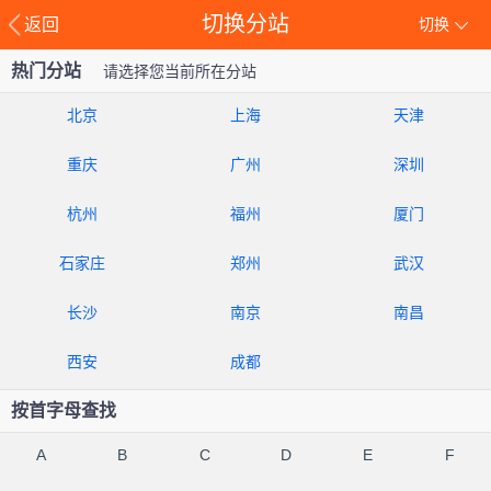
切换分站
返回
切换
热门分站
请选择您当前所在分站
北京
上海
天津
重庆
广州
深圳
杭州
福州
厦门
石家庄
郑州
武汉
长沙
南京
南昌
西安
成都
按首字母查找
A
B
C
D
E
F