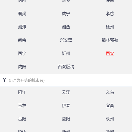
信阳
新乡
许昌
襄樊
咸宁
孝感
湘潭
湘西
徐州
新余
兴安盟
锡林郭勒
西宁
忻州
西安
咸阳
西双版纳
Y
(以Y为开头的城市名)
阳江
云浮
义乌
玉林
伊春
宜昌
岳阳
益阳
永州