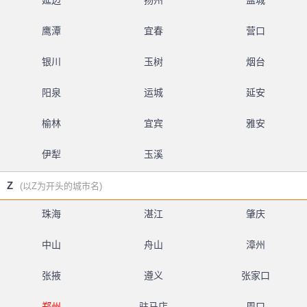
延边
扬州
盐城
鹰潭
宜春
营口
银川
玉树
烟台
阳泉
运城
延安
榆林
宜宾
雅安
伊犁
玉溪
Z
(以Z为开头的城市名)
珠海
湛江
肇庆
中山
舟山
漳州
张掖
遵义
张家口
郑州
驻马店
周口