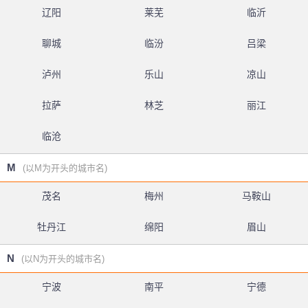
辽阳
莱芜
临沂
聊城
临汾
吕梁
泸州
乐山
凉山
拉萨
林芝
丽江
临沧
M
(以M为开头的城市名)
茂名
梅州
马鞍山
牡丹江
绵阳
眉山
N
(以N为开头的城市名)
宁波
南平
宁德