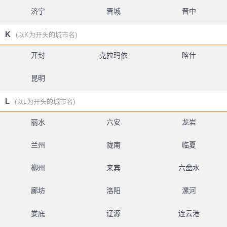
济宁
晋城
晋中
K
(以K为开头的城市名)
开封
克拉玛依
喀什
昆明
L
(以L为开头的城市名)
丽水
六安
龙岩
兰州
陇南
临夏
柳州
来宾
六盘水
廊坊
洛阳
漯河
娄底
辽源
连云港