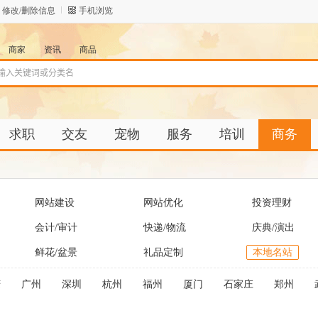
修改/删除信息
手机浏览
商家
资讯
商品
求职
交友
宠物
服务
培训
商务
网站建设
网站优化
投资理财
会计/审计
快递/物流
庆典/演出
鲜花/盆景
礼品定制
本地名站
庆
广州
深圳
杭州
福州
厦门
石家庄
郑州