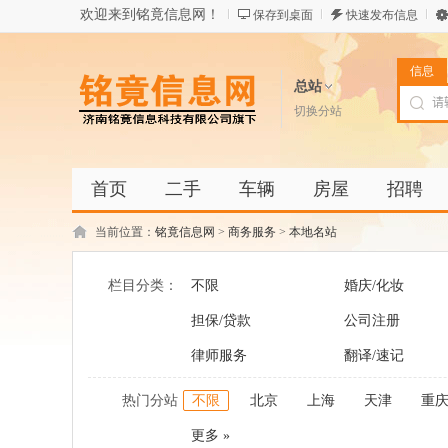
欢迎来到铭竟信息网！
保存到桌面
快速发布信息
信息
总站
切换分站
首页
二手
车辆
房屋
招聘
当前位置：
铭竟信息网
>
商务服务
>
本地名站
栏目分类：
不限
婚庆/化妆
担保/贷款
公司注册
律师服务
翻译/速记
热门分站
不限
北京
上海
天津
重
更多 »