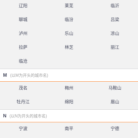
辽阳
莱芜
临沂
聊城
临汾
吕梁
泸州
乐山
凉山
拉萨
林芝
丽江
临沧
M
(以M为开头的城市名)
茂名
梅州
马鞍山
牡丹江
绵阳
眉山
N
(以N为开头的城市名)
宁波
南平
宁德