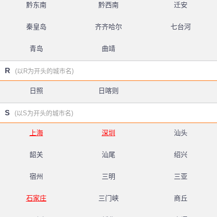
黔东南
黔西南
迁安
秦皇岛
齐齐哈尔
七台河
青岛
曲靖
R
(以R为开头的城市名)
日照
日喀则
S
(以S为开头的城市名)
上海
深圳
汕头
韶关
汕尾
绍兴
宿州
三明
三亚
石家庄
三门峡
商丘