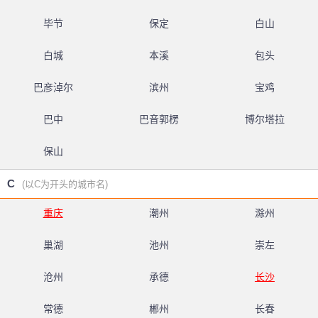
毕节
保定
白山
白城
本溪
包头
巴彦淖尔
滨州
宝鸡
巴中
巴音郭楞
博尔塔拉
保山
C
(以C为开头的城市名)
重庆
潮州
滁州
巢湖
池州
崇左
沧州
承德
长沙
常德
郴州
长春