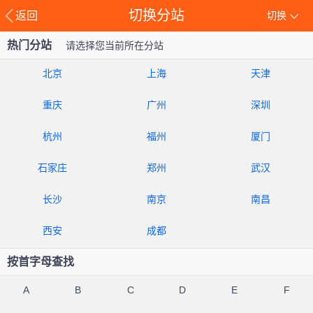
切换分站
返回
切换
热门分站
请选择您当前所在分站
北京
上海
天津
重庆
广州
深圳
杭州
福州
厦门
石家庄
郑州
武汉
长沙
南京
南昌
西安
成都
按首字母查找
A
B
C
D
E
F