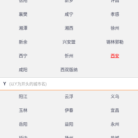
信阳
新乡
许昌
襄樊
咸宁
孝感
湘潭
湘西
徐州
新余
兴安盟
锡林郭勒
西宁
忻州
西安
咸阳
西双版纳
Y
(以Y为开头的城市名)
阳江
云浮
义乌
玉林
伊春
宜昌
岳阳
益阳
永州