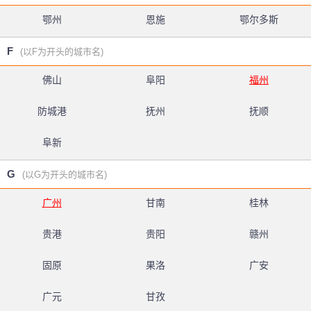
鄂州
恩施
鄂尔多斯
F
(以F为开头的城市名)
佛山
阜阳
福州
防城港
抚州
抚顺
阜新
G
(以G为开头的城市名)
广州
甘南
桂林
贵港
贵阳
赣州
固原
果洛
广安
广元
甘孜