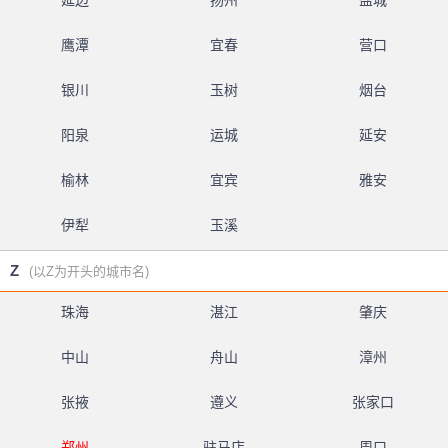
延边
扬州
盐城
鹰潭
宜春
营口
银川
玉树
烟台
阳泉
运城
延安
榆林
宜宾
雅安
伊犁
玉溪
Z
(以Z为开头的城市名)
珠海
湛江
肇庆
中山
舟山
漳州
张掖
遵义
张家口
郑州
驻马店
周口