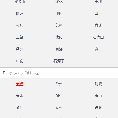
双鸭山
绥化
十堰
随州
邵阳
四平
松原
苏州
宿迁
上饶
沈阳
石嘴山
朔州
商洛
遂宁
山南
石河子
T
(以T为开头的城市名)
天津
台州
铜陵
天水
铜仁
唐山
通化
泰州
铁岭