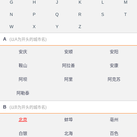
G
H
J
K
L
M
N
P
Q
R
S
T
W
X
Y
Z
A
(以A为开头的城市名)
安庆
安顺
安阳
鞍山
阿拉善
安康
阿坝
阿里
阿克苏
阿勒泰
B
(以B为开头的城市名)
北京
蚌埠
亳州
白银
北海
百色