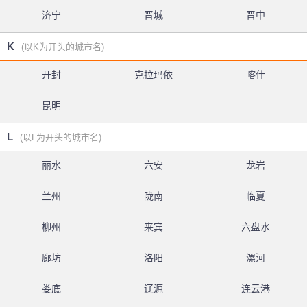
济宁
晋城
晋中
K
(以K为开头的城市名)
开封
克拉玛依
喀什
昆明
L
(以L为开头的城市名)
丽水
六安
龙岩
兰州
陇南
临夏
柳州
来宾
六盘水
廊坊
洛阳
漯河
娄底
辽源
连云港