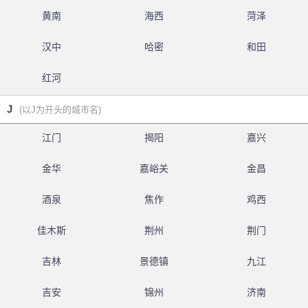
黄南
海西
菏泽
汉中
哈密
和田
红河
J
(以J为开头的城市名)
江门
揭阳
嘉兴
金华
嘉峪关
金昌
酒泉
焦作
鸡西
佳木斯
荆州
荆门
吉林
景德镇
九江
吉安
锦州
济南