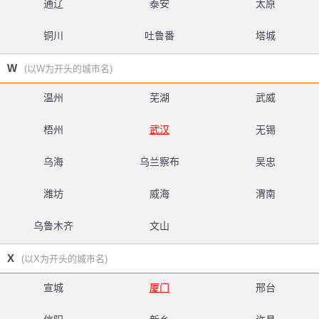
通辽
泰安
太原
铜川
吐鲁番
塔城
W
(以W为开头的城市名)
温州
芜湖
武威
梧州
武汉
无锡
乌海
乌兰察布
吴忠
潍坊
威海
渭南
乌鲁木齐
文山
X
(以X为开头的城市名)
宣城
厦门
邢台