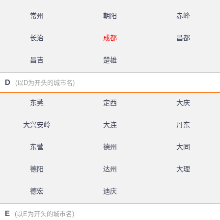
常州
朝阳
赤峰
长治
成都
昌都
昌吉
楚雄
D
(以D为开头的城市名)
东莞
定西
大庆
大兴安岭
大连
丹东
东营
德州
大同
德阳
达州
大理
德宏
迪庆
E
(以E为开头的城市名)