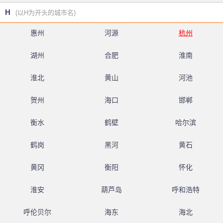
H
(以H为开头的城市名)
惠州
河源
杭州
湖州
合肥
淮南
淮北
黄山
河池
贺州
海口
邯郸
衡水
鹤壁
哈尔滨
鹤岗
黑河
黄石
黄冈
衡阳
怀化
淮安
葫芦岛
呼和浩特
呼伦贝尔
海东
海北