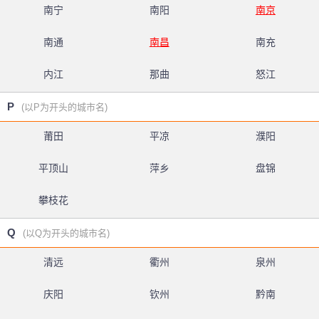
南宁
南阳
南京
南通
南昌
南充
内江
那曲
怒江
P
(以P为开头的城市名)
莆田
平凉
濮阳
平顶山
萍乡
盘锦
攀枝花
Q
(以Q为开头的城市名)
清远
衢州
泉州
庆阳
钦州
黔南