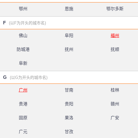
鄂州
恩施
鄂尔多斯
F
(以F为开头的城市名)
佛山
阜阳
福州
防城港
抚州
抚顺
阜新
G
(以G为开头的城市名)
广州
甘南
桂林
贵港
贵阳
赣州
固原
果洛
广安
广元
甘孜