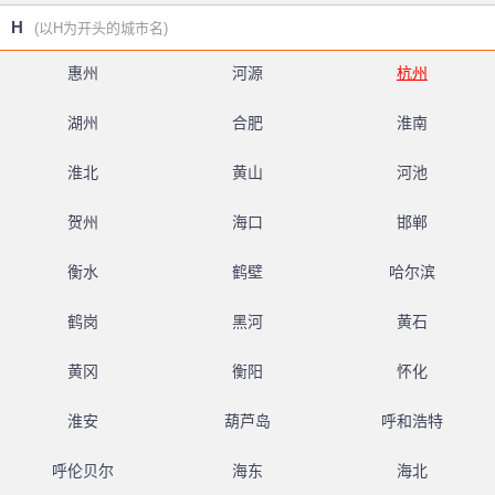
H
(以H为开头的城市名)
惠州
河源
杭州
湖州
合肥
淮南
淮北
黄山
河池
贺州
海口
邯郸
衡水
鹤壁
哈尔滨
鹤岗
黑河
黄石
黄冈
衡阳
怀化
淮安
葫芦岛
呼和浩特
呼伦贝尔
海东
海北