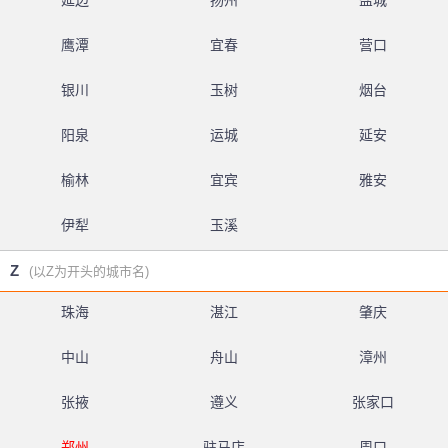
延边
扬州
盐城
鹰潭
宜春
营口
银川
玉树
烟台
阳泉
运城
延安
榆林
宜宾
雅安
伊犁
玉溪
Z
(以Z为开头的城市名)
珠海
湛江
肇庆
中山
舟山
漳州
张掖
遵义
张家口
郑州
驻马店
周口