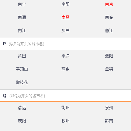
南宁
南阳
南京
南通
南昌
南充
内江
那曲
怒江
P
(以P为开头的城市名)
莆田
平凉
濮阳
平顶山
萍乡
盘锦
攀枝花
Q
(以Q为开头的城市名)
清远
衢州
泉州
庆阳
钦州
黔南