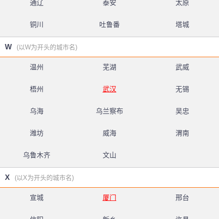
通辽
泰安
太原
铜川
吐鲁番
塔城
W
(以W为开头的城市名)
温州
芜湖
武威
梧州
武汉
无锡
乌海
乌兰察布
吴忠
潍坊
威海
渭南
乌鲁木齐
文山
X
(以X为开头的城市名)
宣城
厦门
邢台