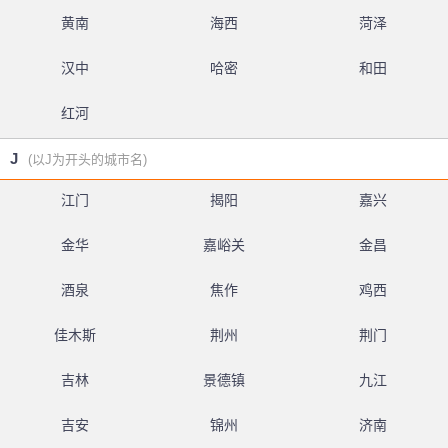
黄南
海西
菏泽
汉中
哈密
和田
红河
J
(以J为开头的城市名)
江门
揭阳
嘉兴
金华
嘉峪关
金昌
酒泉
焦作
鸡西
佳木斯
荆州
荆门
吉林
景德镇
九江
吉安
锦州
济南