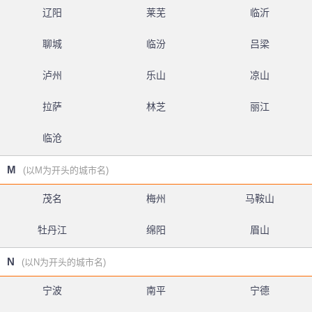
辽阳
莱芜
临沂
聊城
临汾
吕梁
泸州
乐山
凉山
拉萨
林芝
丽江
临沧
M
(以M为开头的城市名)
茂名
梅州
马鞍山
牡丹江
绵阳
眉山
N
(以N为开头的城市名)
宁波
南平
宁德