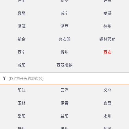
信阳
新乡
许昌
襄樊
咸宁
孝感
湘潭
湘西
徐州
新余
兴安盟
锡林郭勒
西宁
忻州
西安
咸阳
西双版纳
Y
(以Y为开头的城市名)
阳江
云浮
义乌
玉林
伊春
宜昌
岳阳
益阳
永州