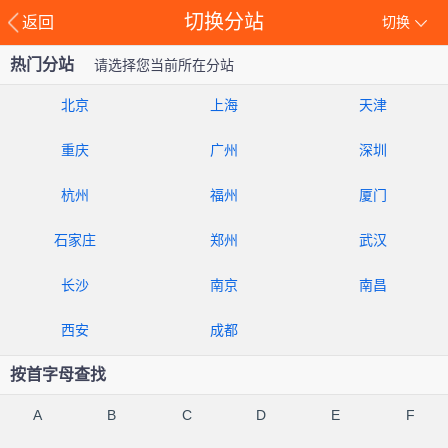
切换分站
返回
切换
热门分站
请选择您当前所在分站
北京
上海
天津
重庆
广州
深圳
杭州
福州
厦门
石家庄
郑州
武汉
长沙
南京
南昌
西安
成都
按首字母查找
A
B
C
D
E
F