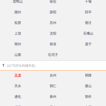
双鸭山
绥化
十堰
随州
邵阳
四平
松原
苏州
宿迁
上饶
沈阳
石嘴山
朔州
商洛
遂宁
山南
石河子
T
(以T为开头的城市名)
天津
台州
铜陵
天水
铜仁
唐山
通化
泰州
铁岭