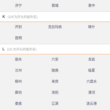
济宁
晋城
晋中
K
(以K为开头的城市名)
开封
克拉玛依
喀什
昆明
L
(以L为开头的城市名)
丽水
六安
龙岩
兰州
陇南
临夏
柳州
来宾
六盘水
廊坊
洛阳
漯河
娄底
辽源
连云港