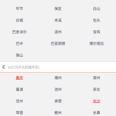
毕节
保定
白山
白城
本溪
包头
巴彦淖尔
滨州
宝鸡
巴中
巴音郭楞
博尔塔拉
保山
C
(以C为开头的城市名)
重庆
潮州
滁州
巢湖
池州
崇左
沧州
承德
长沙
常德
郴州
长春