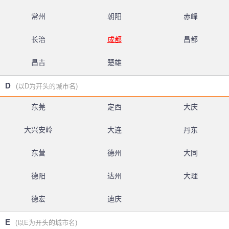
常州
朝阳
赤峰
长治
成都
昌都
昌吉
楚雄
D
(以D为开头的城市名)
东莞
定西
大庆
大兴安岭
大连
丹东
东营
德州
大同
德阳
达州
大理
德宏
迪庆
E
(以E为开头的城市名)