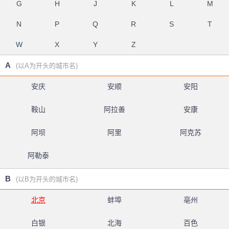
G
H
J
K
L
M
N
P
Q
R
S
T
W
X
Y
Z
A
(以A为开头的城市名)
安庆
安顺
安阳
鞍山
阿拉善
安康
阿坝
阿里
阿克苏
阿勒泰
B
(以B为开头的城市名)
北京
蚌埠
亳州
白银
北海
百色