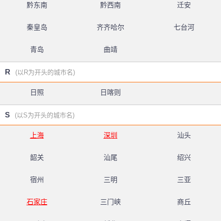
黔东南
黔西南
迁安
秦皇岛
齐齐哈尔
七台河
青岛
曲靖
R
(以R为开头的城市名)
日照
日喀则
S
(以S为开头的城市名)
上海
深圳
汕头
韶关
汕尾
绍兴
宿州
三明
三亚
石家庄
三门峡
商丘