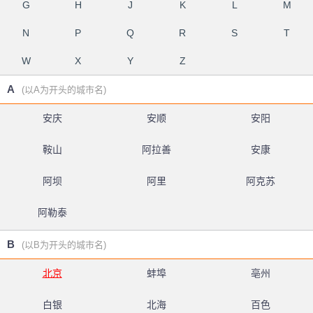
G
H
J
K
L
M
N
P
Q
R
S
T
W
X
Y
Z
A
(以A为开头的城市名)
安庆
安顺
安阳
鞍山
阿拉善
安康
阿坝
阿里
阿克苏
阿勒泰
B
(以B为开头的城市名)
北京
蚌埠
亳州
白银
北海
百色