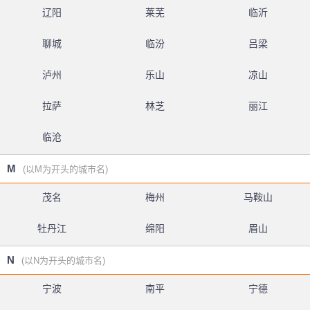
辽阳
莱芜
临沂
聊城
临汾
吕梁
泸州
乐山
凉山
拉萨
林芝
丽江
临沧
M
(以M为开头的城市名)
茂名
梅州
马鞍山
牡丹江
绵阳
眉山
N
(以N为开头的城市名)
宁波
南平
宁德