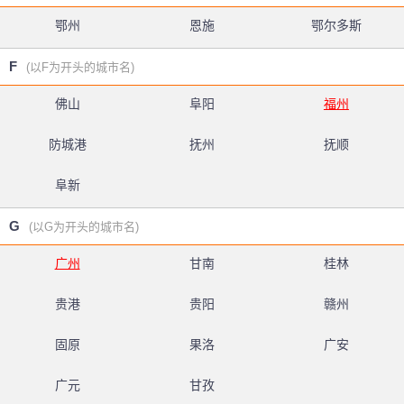
鄂州
恩施
鄂尔多斯
F
(以F为开头的城市名)
佛山
阜阳
福州
防城港
抚州
抚顺
阜新
G
(以G为开头的城市名)
广州
甘南
桂林
贵港
贵阳
赣州
固原
果洛
广安
广元
甘孜