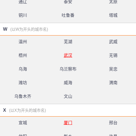
通辽
泰安
太原
铜川
吐鲁番
塔城
W
(以W为开头的城市名)
温州
芜湖
武威
梧州
武汉
无锡
乌海
乌兰察布
吴忠
潍坊
威海
渭南
乌鲁木齐
文山
X
(以X为开头的城市名)
宣城
厦门
邢台