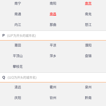
南宁
南阳
南京
南通
南昌
南充
内江
那曲
怒江
P
(以P为开头的城市名)
莆田
平凉
濮阳
平顶山
萍乡
盘锦
攀枝花
Q
(以Q为开头的城市名)
清远
衢州
泉州
庆阳
钦州
黔南