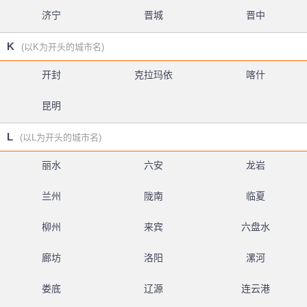
济宁
晋城
晋中
K
(以K为开头的城市名)
开封
克拉玛依
喀什
昆明
L
(以L为开头的城市名)
丽水
六安
龙岩
兰州
陇南
临夏
柳州
来宾
六盘水
廊坊
洛阳
漯河
娄底
辽源
连云港