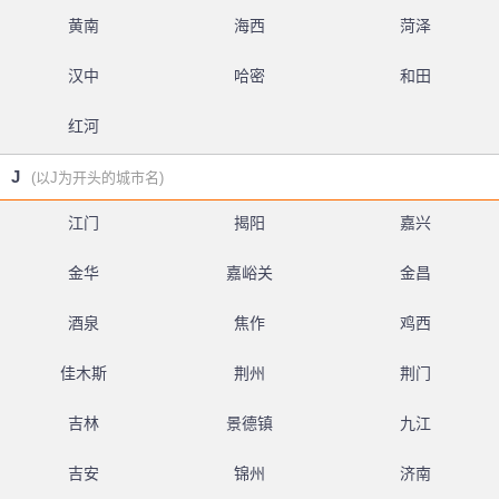
黄南
海西
菏泽
汉中
哈密
和田
红河
J
(以J为开头的城市名)
江门
揭阳
嘉兴
金华
嘉峪关
金昌
酒泉
焦作
鸡西
佳木斯
荆州
荆门
吉林
景德镇
九江
吉安
锦州
济南