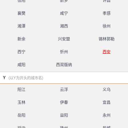
信阳
新乡
许昌
襄樊
咸宁
孝感
湘潭
湘西
徐州
新余
兴安盟
锡林郭勒
西宁
忻州
西安
咸阳
西双版纳
Y
(以Y为开头的城市名)
阳江
云浮
义乌
玉林
伊春
宜昌
岳阳
益阳
永州