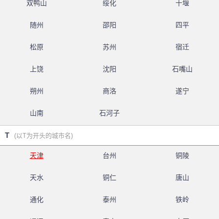
双鸭山
绥化
十堰
随州
邵阳
四平
松原
苏州
宿迁
上饶
沈阳
石嘴山
朔州
商洛
遂宁
山南
石河子
T
(以T为开头的城市名)
天津
台州
铜陵
天水
铜仁
唐山
通化
泰州
铁岭