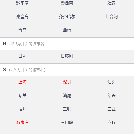
黔东南
黔西南
迁安
秦皇岛
齐齐哈尔
七台河
青岛
曲靖
R
(以R为开头的城市名)
日照
日喀则
S
(以S为开头的城市名)
上海
深圳
汕头
韶关
汕尾
绍兴
宿州
三明
三亚
石家庄
三门峡
商丘