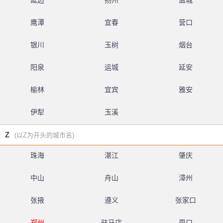
延边
扬州
盐城
鹰潭
宜春
营口
银川
玉树
烟台
阳泉
运城
延安
榆林
宜宾
雅安
伊犁
玉溪
Z
(以Z为开头的城市名)
珠海
湛江
肇庆
中山
舟山
漳州
张掖
遵义
张家口
郑州
驻马店
周口