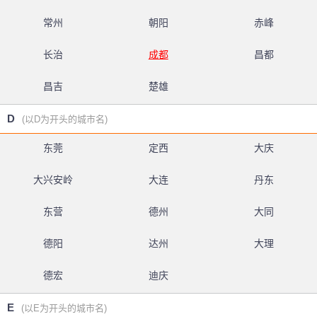
常州
朝阳
赤峰
长治
成都
昌都
昌吉
楚雄
D
(以D为开头的城市名)
东莞
定西
大庆
大兴安岭
大连
丹东
东营
德州
大同
德阳
达州
大理
德宏
迪庆
E
(以E为开头的城市名)