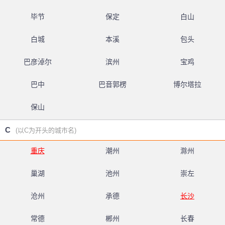
毕节
保定
白山
白城
本溪
包头
巴彦淖尔
滨州
宝鸡
巴中
巴音郭楞
博尔塔拉
保山
C
(以C为开头的城市名)
重庆
潮州
滁州
巢湖
池州
崇左
沧州
承德
长沙
常德
郴州
长春