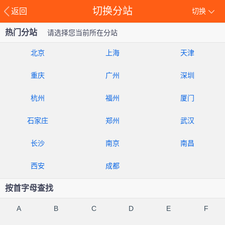
切换分站
返回
切换
热门分站
请选择您当前所在分站
北京
上海
天津
重庆
广州
深圳
杭州
福州
厦门
石家庄
郑州
武汉
长沙
南京
南昌
西安
成都
按首字母查找
A
B
C
D
E
F