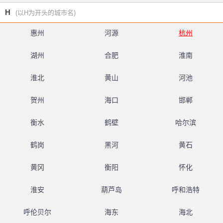
H
(以H为开头的城市名)
惠州
河源
杭州
湖州
合肥
淮南
淮北
黄山
河池
贺州
海口
邯郸
衡水
鹤壁
哈尔滨
鹤岗
黑河
黄石
黄冈
衡阳
怀化
淮安
葫芦岛
呼和浩特
呼伦贝尔
海东
海北