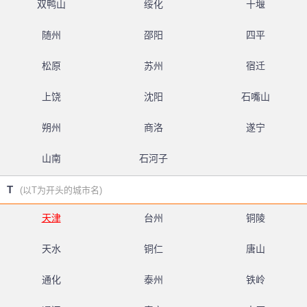
双鸭山
绥化
十堰
随州
邵阳
四平
松原
苏州
宿迁
上饶
沈阳
石嘴山
朔州
商洛
遂宁
山南
石河子
T
(以T为开头的城市名)
天津
台州
铜陵
天水
铜仁
唐山
通化
泰州
铁岭