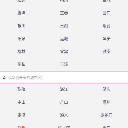
延边
扬州
盐城
鹰潭
宜春
营口
银川
玉树
烟台
阳泉
运城
延安
榆林
宜宾
雅安
伊犁
玉溪
Z
(以Z为开头的城市名)
珠海
湛江
肇庆
中山
舟山
漳州
张掖
遵义
张家口
郑州
驻马店
周口