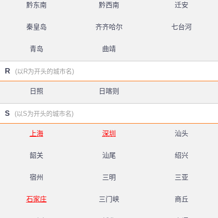
黔东南
黔西南
迁安
秦皇岛
齐齐哈尔
七台河
青岛
曲靖
R
(以R为开头的城市名)
日照
日喀则
S
(以S为开头的城市名)
上海
深圳
汕头
韶关
汕尾
绍兴
宿州
三明
三亚
石家庄
三门峡
商丘