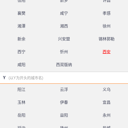
信阳
新乡
许昌
襄樊
咸宁
孝感
湘潭
湘西
徐州
新余
兴安盟
锡林郭勒
西宁
忻州
西安
咸阳
西双版纳
Y
(以Y为开头的城市名)
阳江
云浮
义乌
玉林
伊春
宜昌
岳阳
益阳
永州