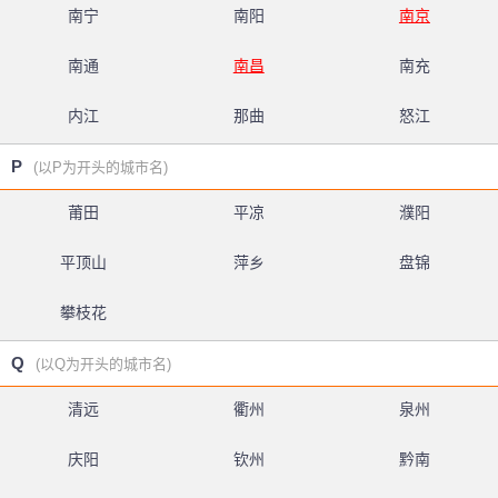
南宁
南阳
南京
南通
南昌
南充
内江
那曲
怒江
P
(以P为开头的城市名)
莆田
平凉
濮阳
平顶山
萍乡
盘锦
攀枝花
Q
(以Q为开头的城市名)
清远
衢州
泉州
庆阳
钦州
黔南