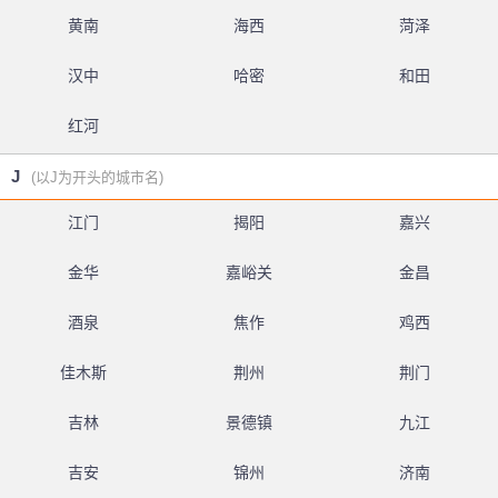
黄南
海西
菏泽
汉中
哈密
和田
红河
J
(以J为开头的城市名)
江门
揭阳
嘉兴
金华
嘉峪关
金昌
酒泉
焦作
鸡西
佳木斯
荆州
荆门
吉林
景德镇
九江
吉安
锦州
济南