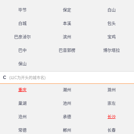
毕节
保定
白山
白城
本溪
包头
巴彦淖尔
滨州
宝鸡
巴中
巴音郭楞
博尔塔拉
保山
C
(以C为开头的城市名)
重庆
潮州
滁州
巢湖
池州
崇左
沧州
承德
长沙
常德
郴州
长春