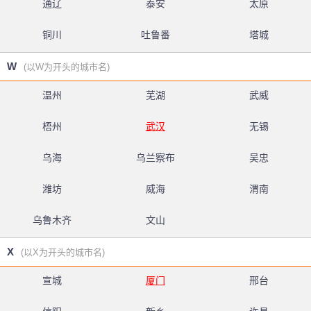
通辽
泰安
太原
铜川
吐鲁番
塔城
W
(以W为开头的城市名)
温州
芜湖
武威
梧州
武汉
无锡
乌海
乌兰察布
吴忠
潍坊
威海
渭南
乌鲁木齐
文山
X
(以X为开头的城市名)
宣城
厦门
邢台