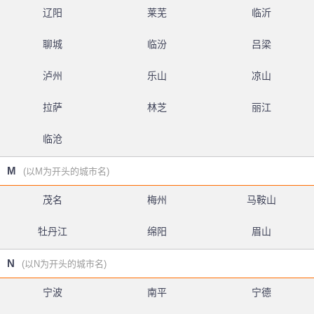
辽阳
莱芜
临沂
聊城
临汾
吕梁
泸州
乐山
凉山
拉萨
林芝
丽江
临沧
M
(以M为开头的城市名)
茂名
梅州
马鞍山
牡丹江
绵阳
眉山
N
(以N为开头的城市名)
宁波
南平
宁德