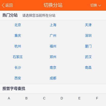
切换分站
返回
切换
热门分站
请选择您当前所在分站
北京
上海
天津
重庆
广州
深圳
杭州
福州
厦门
石家庄
郑州
武汉
长沙
南京
南昌
西安
成都
按首字母查找
A
B
C
D
E
F