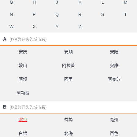
G
H
J
K
L
M
N
P
Q
R
S
T
W
X
Y
Z
A
(以A为开头的城市名)
安庆
安顺
安阳
鞍山
阿拉善
安康
阿坝
阿里
阿克苏
阿勒泰
B
(以B为开头的城市名)
北京
蚌埠
亳州
白银
北海
百色