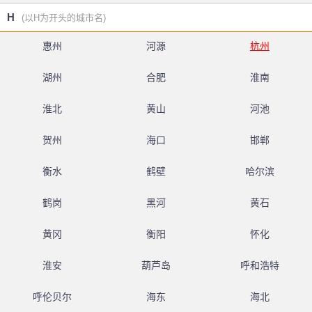
H
(以H为开头的城市名)
惠州
河源
杭州
湖州
合肥
淮南
淮北
黄山
河池
贺州
海口
邯郸
衡水
鹤壁
哈尔滨
鹤岗
黑河
黄石
黄冈
衡阳
怀化
淮安
葫芦岛
呼和浩特
呼伦贝尔
海东
海北