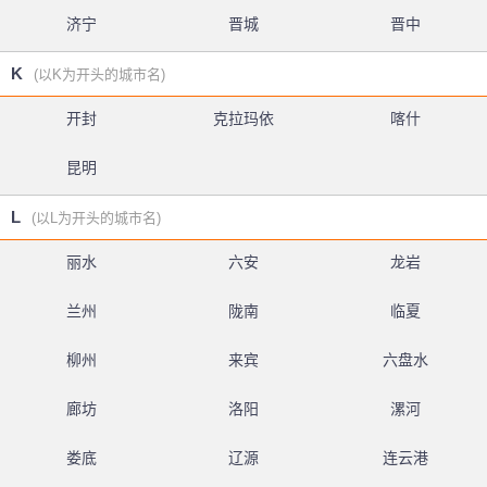
济宁
晋城
晋中
K
(以K为开头的城市名)
开封
克拉玛依
喀什
昆明
L
(以L为开头的城市名)
丽水
六安
龙岩
兰州
陇南
临夏
柳州
来宾
六盘水
廊坊
洛阳
漯河
娄底
辽源
连云港