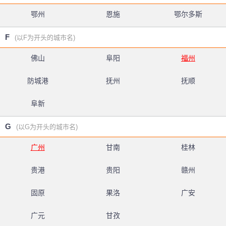
鄂州
恩施
鄂尔多斯
F
(以F为开头的城市名)
佛山
阜阳
福州
防城港
抚州
抚顺
阜新
G
(以G为开头的城市名)
广州
甘南
桂林
贵港
贵阳
赣州
固原
果洛
广安
广元
甘孜