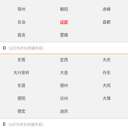
常州
朝阳
赤峰
长治
成都
昌都
昌吉
楚雄
D
(以D为开头的城市名)
东莞
定西
大庆
大兴安岭
大连
丹东
东营
德州
大同
德阳
达州
大理
德宏
迪庆
E
(以E为开头的城市名)