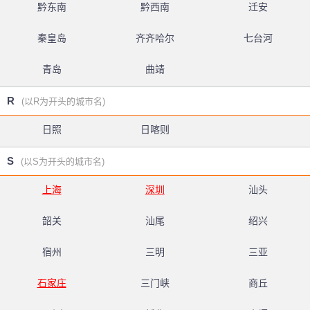
黔东南
黔西南
迁安
秦皇岛
齐齐哈尔
七台河
青岛
曲靖
R
(以R为开头的城市名)
日照
日喀则
S
(以S为开头的城市名)
上海
深圳
汕头
韶关
汕尾
绍兴
宿州
三明
三亚
石家庄
三门峡
商丘