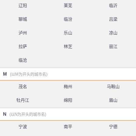
辽阳
莱芜
临沂
聊城
临汾
吕梁
泸州
乐山
凉山
拉萨
林芝
丽江
临沧
M
(以M为开头的城市名)
茂名
梅州
马鞍山
牡丹江
绵阳
眉山
N
(以N为开头的城市名)
宁波
南平
宁德