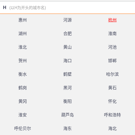
H
(以H为开头的城市名)
惠州
河源
杭州
湖州
合肥
淮南
淮北
黄山
河池
贺州
海口
邯郸
衡水
鹤壁
哈尔滨
鹤岗
黑河
黄石
黄冈
衡阳
怀化
淮安
葫芦岛
呼和浩特
呼伦贝尔
海东
海北