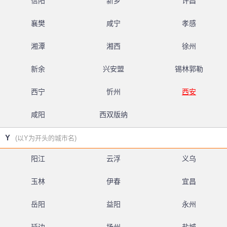
信阳
新乡
许昌
襄樊
咸宁
孝感
湘潭
湘西
徐州
新余
兴安盟
锡林郭勒
西宁
忻州
西安
咸阳
西双版纳
Y
(以Y为开头的城市名)
阳江
云浮
义乌
玉林
伊春
宜昌
岳阳
益阳
永州