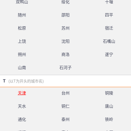
双鸭山
绥化
十堰
随州
邵阳
四平
松原
苏州
宿迁
上饶
沈阳
石嘴山
朔州
商洛
遂宁
山南
石河子
T
(以T为开头的城市名)
天津
台州
铜陵
天水
铜仁
唐山
通化
泰州
铁岭