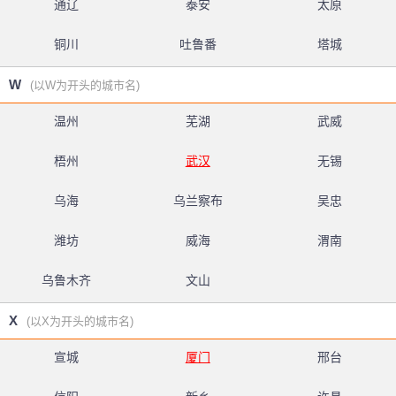
通辽
泰安
太原
铜川
吐鲁番
塔城
W
(以W为开头的城市名)
温州
芜湖
武威
梧州
武汉
无锡
乌海
乌兰察布
吴忠
潍坊
威海
渭南
乌鲁木齐
文山
X
(以X为开头的城市名)
宣城
厦门
邢台