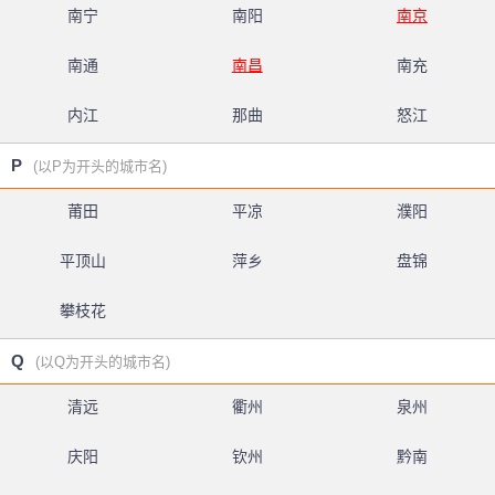
南宁
南阳
南京
南通
南昌
南充
内江
那曲
怒江
P
(以P为开头的城市名)
莆田
平凉
濮阳
平顶山
萍乡
盘锦
攀枝花
Q
(以Q为开头的城市名)
清远
衢州
泉州
庆阳
钦州
黔南