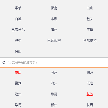
毕节
保定
白山
白城
本溪
包头
巴彦淖尔
滨州
宝鸡
巴中
巴音郭楞
博尔塔拉
保山
C
(以C为开头的城市名)
重庆
潮州
滁州
巢湖
池州
崇左
沧州
承德
长沙
常德
郴州
长春