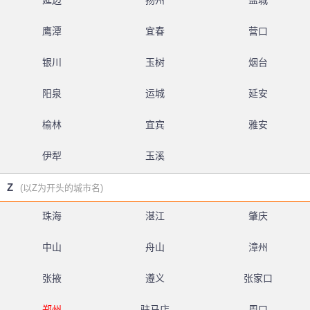
延边
扬州
盐城
鹰潭
宜春
营口
银川
玉树
烟台
阳泉
运城
延安
榆林
宜宾
雅安
伊犁
玉溪
Z
(以Z为开头的城市名)
珠海
湛江
肇庆
中山
舟山
漳州
张掖
遵义
张家口
郑州
驻马店
周口