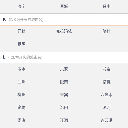
济宁
晋城
晋中
K
(以K为开头的城市名)
开封
克拉玛依
喀什
昆明
L
(以L为开头的城市名)
丽水
六安
龙岩
兰州
陇南
临夏
柳州
来宾
六盘水
廊坊
洛阳
漯河
娄底
辽源
连云港