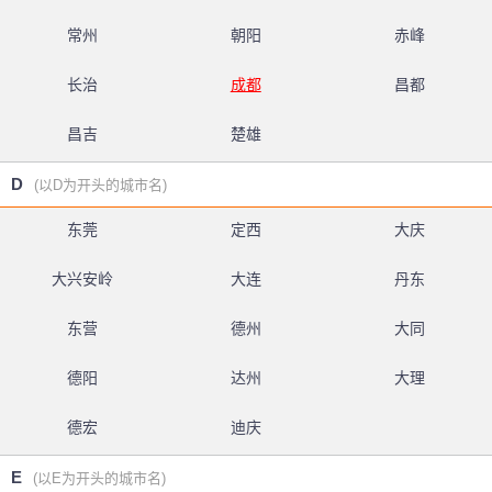
常州
朝阳
赤峰
长治
成都
昌都
昌吉
楚雄
D
(以D为开头的城市名)
东莞
定西
大庆
大兴安岭
大连
丹东
东营
德州
大同
德阳
达州
大理
德宏
迪庆
E
(以E为开头的城市名)