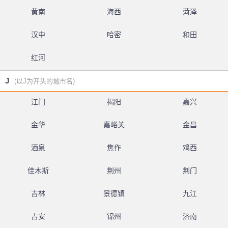
黄南
海西
菏泽
汉中
哈密
和田
红河
J
(以J为开头的城市名)
江门
揭阳
嘉兴
金华
嘉峪关
金昌
酒泉
焦作
鸡西
佳木斯
荆州
荆门
吉林
景德镇
九江
吉安
锦州
济南