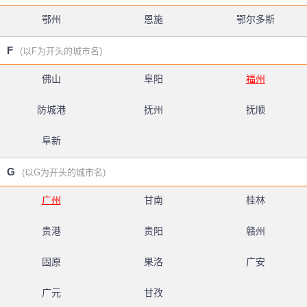
鄂州
恩施
鄂尔多斯
F
(以F为开头的城市名)
佛山
阜阳
福州
防城港
抚州
抚顺
阜新
G
(以G为开头的城市名)
广州
甘南
桂林
贵港
贵阳
赣州
固原
果洛
广安
广元
甘孜