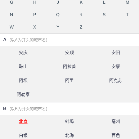
G
H
J
K
L
M
N
P
Q
R
S
T
W
X
Y
Z
A
(以A为开头的城市名)
安庆
安顺
安阳
鞍山
阿拉善
安康
阿坝
阿里
阿克苏
阿勒泰
B
(以B为开头的城市名)
北京
蚌埠
亳州
白银
北海
百色