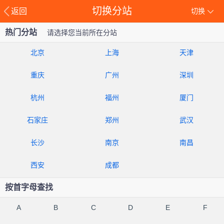
切换分站
返回
切换
热门分站
请选择您当前所在分站
北京
上海
天津
重庆
广州
深圳
杭州
福州
厦门
石家庄
郑州
武汉
长沙
南京
南昌
西安
成都
按首字母查找
A
B
C
D
E
F