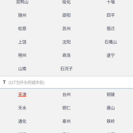
双鸭山
绥化
十堰
随州
邵阳
四平
松原
苏州
宿迁
上饶
沈阳
石嘴山
朔州
商洛
遂宁
山南
石河子
T
(以T为开头的城市名)
天津
台州
铜陵
天水
铜仁
唐山
通化
泰州
铁岭