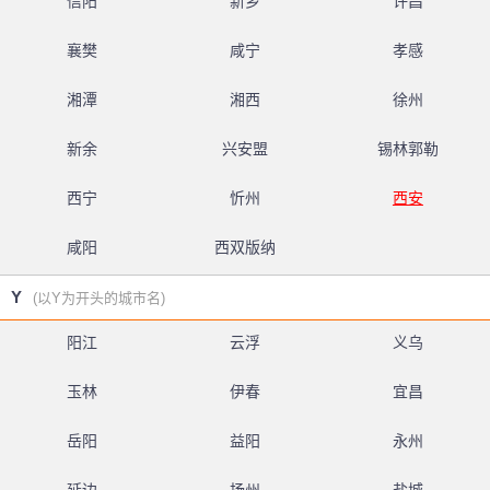
信阳
新乡
许昌
襄樊
咸宁
孝感
湘潭
湘西
徐州
新余
兴安盟
锡林郭勒
西宁
忻州
西安
咸阳
西双版纳
Y
(以Y为开头的城市名)
阳江
云浮
义乌
玉林
伊春
宜昌
岳阳
益阳
永州