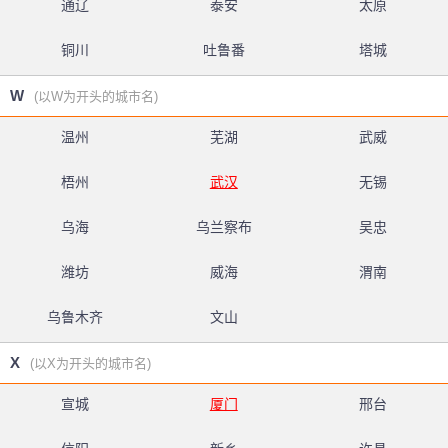
通辽
泰安
太原
铜川
吐鲁番
塔城
W
(以W为开头的城市名)
温州
芜湖
武威
梧州
武汉
无锡
乌海
乌兰察布
吴忠
潍坊
威海
渭南
乌鲁木齐
文山
X
(以X为开头的城市名)
宣城
厦门
邢台