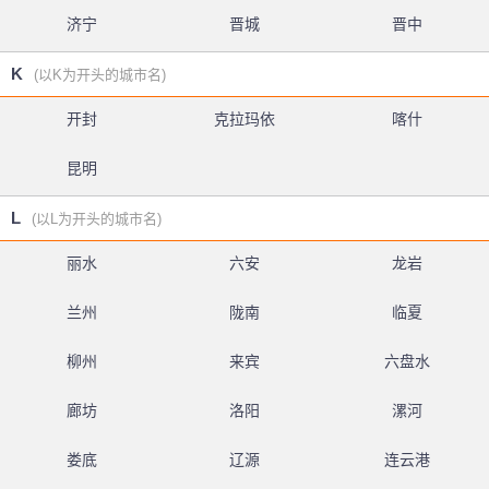
济宁
晋城
晋中
K
(以K为开头的城市名)
开封
克拉玛依
喀什
昆明
L
(以L为开头的城市名)
丽水
六安
龙岩
兰州
陇南
临夏
柳州
来宾
六盘水
廊坊
洛阳
漯河
娄底
辽源
连云港