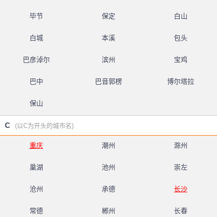
毕节
保定
白山
白城
本溪
包头
巴彦淖尔
滨州
宝鸡
巴中
巴音郭楞
博尔塔拉
保山
C
(以C为开头的城市名)
重庆
潮州
滁州
巢湖
池州
崇左
沧州
承德
长沙
常德
郴州
长春