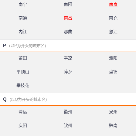
南宁
南阳
南京
南通
南昌
南充
内江
那曲
怒江
P
(以P为开头的城市名)
莆田
平凉
濮阳
平顶山
萍乡
盘锦
攀枝花
Q
(以Q为开头的城市名)
清远
衢州
泉州
庆阳
钦州
黔南