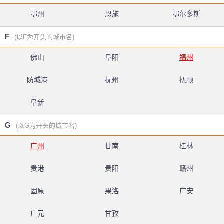
鄂州
恩施
鄂尔多斯
F
(以F为开头的城市名)
佛山
阜阳
福州
防城港
抚州
抚顺
阜新
G
(以G为开头的城市名)
广州
甘南
桂林
贵港
贵阳
赣州
固原
果洛
广安
广元
甘孜