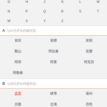
G
H
J
K
L
M
N
P
Q
R
S
T
W
X
Y
Z
A
(以A为开头的城市名)
安庆
安顺
安阳
鞍山
阿拉善
安康
阿坝
阿里
阿克苏
阿勒泰
B
(以B为开头的城市名)
北京
蚌埠
亳州
白银
北海
百色