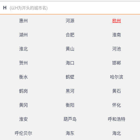
H
(以H为开头的城市名)
惠州
河源
杭州
湖州
合肥
淮南
淮北
黄山
河池
贺州
海口
邯郸
衡水
鹤壁
哈尔滨
鹤岗
黑河
黄石
黄冈
衡阳
怀化
淮安
葫芦岛
呼和浩特
呼伦贝尔
海东
海北