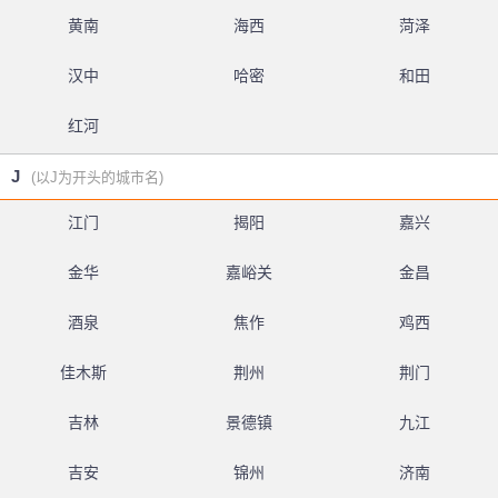
黄南
海西
菏泽
汉中
哈密
和田
红河
J
(以J为开头的城市名)
江门
揭阳
嘉兴
金华
嘉峪关
金昌
酒泉
焦作
鸡西
佳木斯
荆州
荆门
吉林
景德镇
九江
吉安
锦州
济南