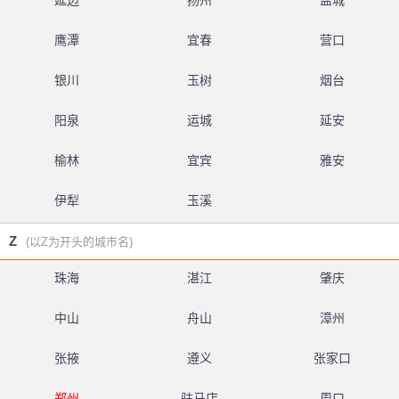
延边
扬州
盐城
鹰潭
宜春
营口
银川
玉树
烟台
阳泉
运城
延安
榆林
宜宾
雅安
伊犁
玉溪
Z
(以Z为开头的城市名)
珠海
湛江
肇庆
中山
舟山
漳州
张掖
遵义
张家口
郑州
驻马店
周口