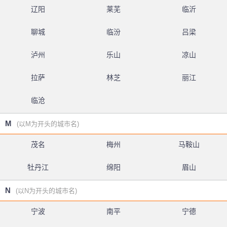
辽阳
莱芜
临沂
聊城
临汾
吕梁
泸州
乐山
凉山
拉萨
林芝
丽江
临沧
M
(以M为开头的城市名)
茂名
梅州
马鞍山
牡丹江
绵阳
眉山
N
(以N为开头的城市名)
宁波
南平
宁德