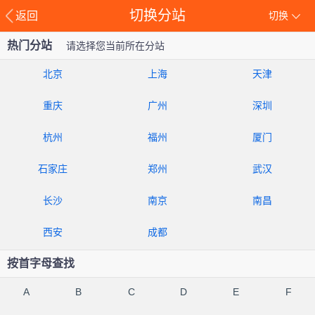
切换分站
返回
切换
热门分站
请选择您当前所在分站
北京
上海
天津
重庆
广州
深圳
杭州
福州
厦门
石家庄
郑州
武汉
长沙
南京
南昌
西安
成都
按首字母查找
A
B
C
D
E
F