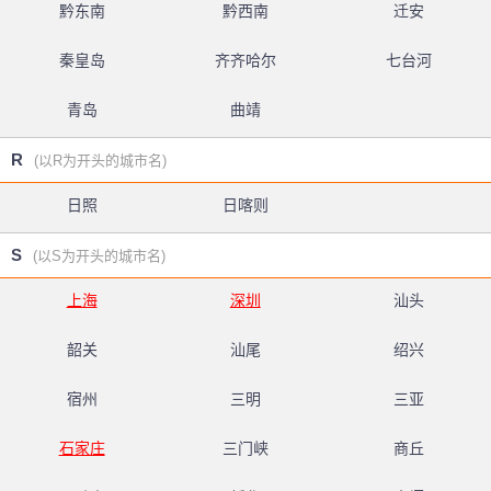
黔东南
黔西南
迁安
秦皇岛
齐齐哈尔
七台河
青岛
曲靖
R
(以R为开头的城市名)
日照
日喀则
S
(以S为开头的城市名)
上海
深圳
汕头
韶关
汕尾
绍兴
宿州
三明
三亚
石家庄
三门峡
商丘