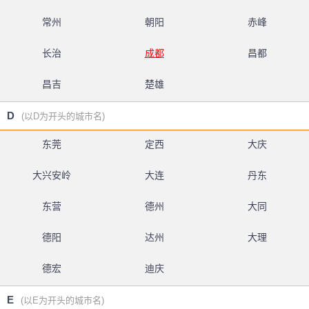
常州
朝阳
赤峰
长治
成都
昌都
昌吉
楚雄
D
(以D为开头的城市名)
东莞
定西
大庆
大兴安岭
大连
丹东
东营
德州
大同
德阳
达州
大理
德宏
迪庆
E
(以E为开头的城市名)