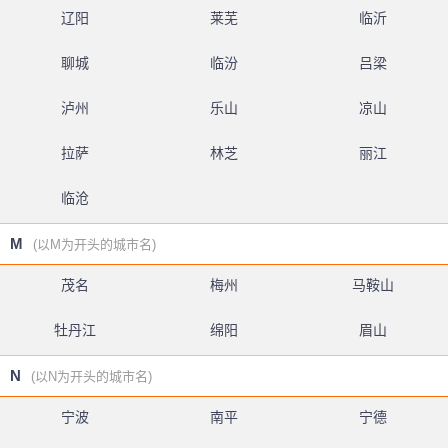
辽阳
莱芜
临沂
聊城
临汾
吕梁
泸州
乐山
凉山
拉萨
林芝
丽江
临沧
M
(以M为开头的城市名)
茂名
梅州
马鞍山
牡丹江
绵阳
眉山
N
(以N为开头的城市名)
宁波
南平
宁德