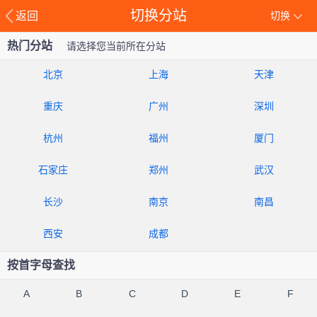
切换分站
返回
切换
热门分站
请选择您当前所在分站
北京
上海
天津
重庆
广州
深圳
杭州
福州
厦门
石家庄
郑州
武汉
长沙
南京
南昌
西安
成都
按首字母查找
A
B
C
D
E
F