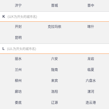
济宁
晋城
晋中
K
(以K为开头的城市名)
开封
克拉玛依
喀什
昆明
L
(以L为开头的城市名)
丽水
六安
龙岩
兰州
陇南
临夏
柳州
来宾
六盘水
廊坊
洛阳
漯河
娄底
辽源
连云港