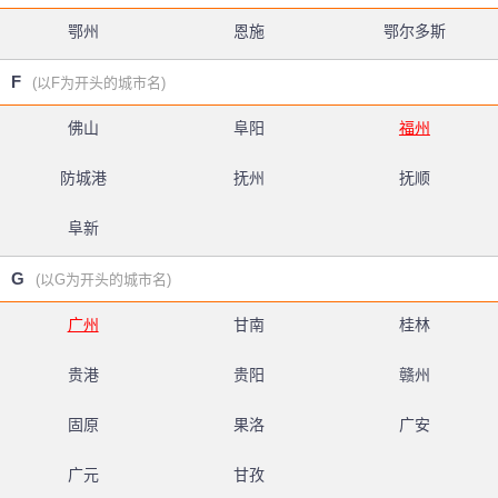
鄂州
恩施
鄂尔多斯
F
(以F为开头的城市名)
佛山
阜阳
福州
防城港
抚州
抚顺
阜新
G
(以G为开头的城市名)
广州
甘南
桂林
贵港
贵阳
赣州
固原
果洛
广安
广元
甘孜