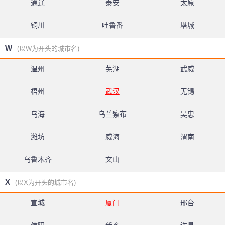
通辽
泰安
太原
铜川
吐鲁番
塔城
W
(以W为开头的城市名)
温州
芜湖
武威
梧州
武汉
无锡
乌海
乌兰察布
吴忠
潍坊
威海
渭南
乌鲁木齐
文山
X
(以X为开头的城市名)
宣城
厦门
邢台