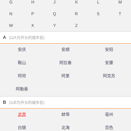
G
H
J
K
L
M
N
P
Q
R
S
T
W
X
Y
Z
A
(以A为开头的城市名)
安庆
安顺
安阳
鞍山
阿拉善
安康
阿坝
阿里
阿克苏
阿勒泰
B
(以B为开头的城市名)
北京
蚌埠
亳州
白银
北海
百色