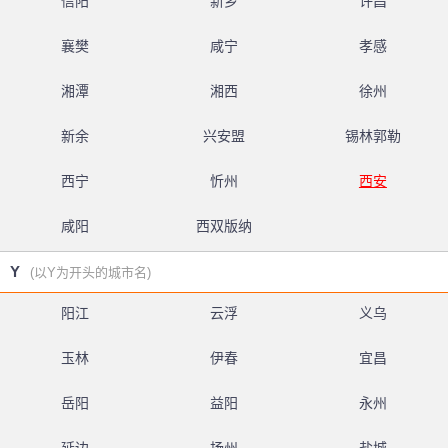
信阳
新乡
许昌
襄樊
咸宁
孝感
湘潭
湘西
徐州
新余
兴安盟
锡林郭勒
西宁
忻州
西安
咸阳
西双版纳
Y
(以Y为开头的城市名)
阳江
云浮
义乌
玉林
伊春
宜昌
岳阳
益阳
永州