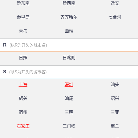
黔东南
黔西南
迁安
秦皇岛
齐齐哈尔
七台河
青岛
曲靖
R
(以R为开头的城市名)
日照
日喀则
S
(以S为开头的城市名)
上海
深圳
汕头
韶关
汕尾
绍兴
宿州
三明
三亚
石家庄
三门峡
商丘