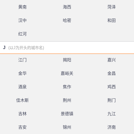
黄南
海西
菏泽
汉中
哈密
和田
红河
J
(以J为开头的城市名)
江门
揭阳
嘉兴
金华
嘉峪关
金昌
酒泉
焦作
鸡西
佳木斯
荆州
荆门
吉林
景德镇
九江
吉安
锦州
济南