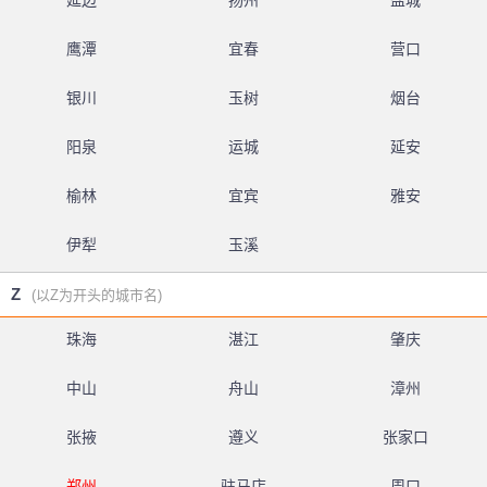
延边
扬州
盐城
鹰潭
宜春
营口
银川
玉树
烟台
阳泉
运城
延安
榆林
宜宾
雅安
伊犁
玉溪
Z
(以Z为开头的城市名)
珠海
湛江
肇庆
中山
舟山
漳州
张掖
遵义
张家口
郑州
驻马店
周口