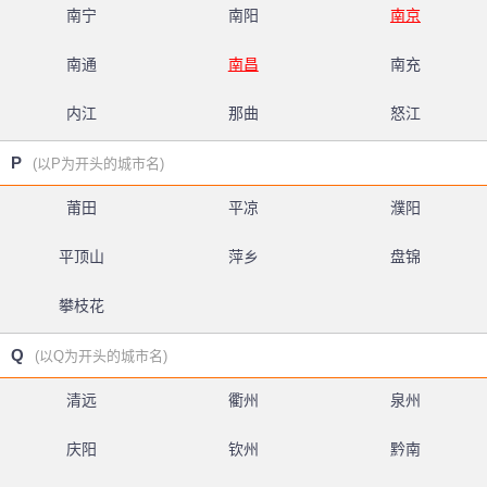
南宁
南阳
南京
南通
南昌
南充
内江
那曲
怒江
P
(以P为开头的城市名)
莆田
平凉
濮阳
平顶山
萍乡
盘锦
攀枝花
Q
(以Q为开头的城市名)
清远
衢州
泉州
庆阳
钦州
黔南