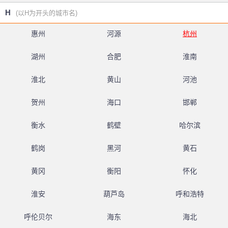
H
(以H为开头的城市名)
惠州
河源
杭州
湖州
合肥
淮南
淮北
黄山
河池
贺州
海口
邯郸
衡水
鹤壁
哈尔滨
鹤岗
黑河
黄石
黄冈
衡阳
怀化
淮安
葫芦岛
呼和浩特
呼伦贝尔
海东
海北