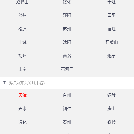
双鸭山
绥化
十堰
随州
邵阳
四平
松原
苏州
宿迁
上饶
沈阳
石嘴山
朔州
商洛
遂宁
山南
石河子
T
(以T为开头的城市名)
天津
台州
铜陵
天水
铜仁
唐山
通化
泰州
铁岭