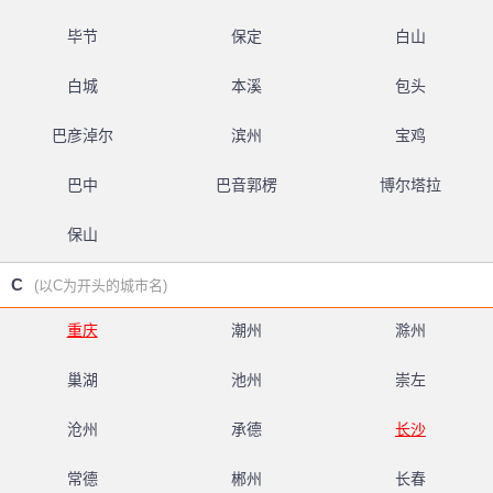
毕节
保定
白山
白城
本溪
包头
巴彦淖尔
滨州
宝鸡
巴中
巴音郭楞
博尔塔拉
保山
C
(以C为开头的城市名)
重庆
潮州
滁州
巢湖
池州
崇左
沧州
承德
长沙
常德
郴州
长春